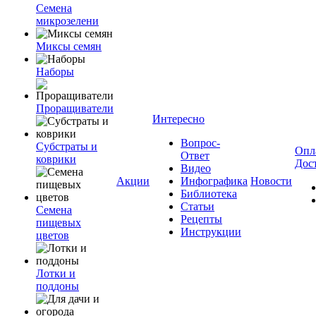
Семена
микрозелени
Миксы семян
Наборы
Проращиватели
Интересно
Вопрос-
Субстраты и
Опл
Ответ
коврики
Дос
Видео
Акции
Инфографика
Новости
Библиотека
Статьи
Семена
Рецепты
пищевых
Инструкции
цветов
Лотки и
поддоны