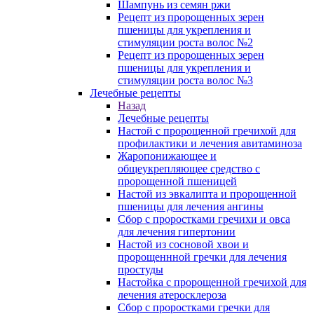
Шампунь из семян ржи
Рецепт из пророщенных зерен
пшеницы для укрепления и
стимуляции роста волос №2
Рецепт из пророщенных зерен
пшеницы для укрепления и
стимуляции роста волос №3
Лечебные рецепты
Назад
Лечебные рецепты
Настой с пророщенной гречихой для
профилактики и лечения авитаминоза
Жаропонижающее и
общеукрепляющее средство с
пророщенной пшеницей
Настой из эвкалипта и пророщенной
пшеницы для лечения ангины
Сбор с проростками гречихи и овса
для лечения гипертонии
Настой из сосновой хвои и
пророщеннной гречки для лечения
простуды
Настойка с пророщенной гречихой для
лечения атеросклероза
Сбор с проростками гречки для