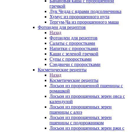
Банановая каша с пророщенной
гречкой
Лук Чедда с ядрами подсолнечника
Хумус из пророщенного нута
Тергум-Ча из пророщенного маша
Фотоидеи для рецептов
Назад
Фотоидеи для рецептов
Салаты с проростками
Напитки с проростками
Каши с зеленой гречкой
Супы с проростками
Сэндвичи с проростками
Косметические рецепты
Назад
Косметические рецепты
Лосьон из пророщенной пшеницы с
ромашкой
Лосьон из пророщенных зерен овса с
календулой
Лосьон из пророщенных зерен
пшеницы с алоэ
Лосьон из пророщенных зерен
пшеницы с подорожником
Лосьон из пророщенных зерен ржи с