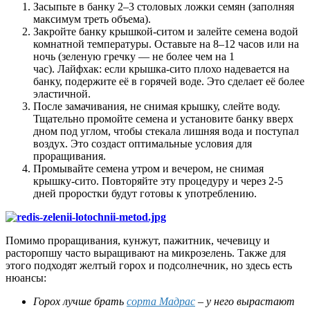
Засыпьте в банку 2–3 столовых ложки семян (заполняя
максимум треть объема).
Закройте банку крышкой-ситом и залейте семена водой
комнатной температуры. Оставьте на 8–12 часов или на
ночь (зеленую гречку — не более чем на 1
час). Лайфхак: если крышка-сито плохо надевается на
банку, подержите её в горячей воде. Это сделает её более
эластичной.
После замачивания, не снимая крышку, слейте воду.
Тщательно промойте семена и установите банку вверх
дном под углом, чтобы стекала лишняя вода и поступал
воздух. Это создаст оптимальные условия для
проращивания.
Промывайте семена утром и вечером, не снимая
крышку-сито. Повторяйте эту процедуру и через 2-5
дней проростки будут готовы к употреблению.
Помимо проращивания, кунжут, пажитник, чечевицу и
расторопшу часто выращивают на микрозелень. Также для
этого подходят желтый горох и подсолнечник, но здесь есть
нюансы:
Горох лучше брать
сорта Мадрас
– у него вырастают