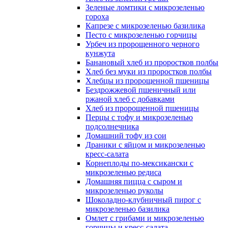
Зеленые ломтики с микрозеленью
гороха
Капрезе с микрозеленью базилика
Песто с микрозеленью горчицы
Урбеч из пророщенного черного
кунжута
Банановый хлеб из проростков полбы
Хлеб без муки из проростков полбы
Хлебцы из пророщенной пшеницы
Бездрожжевой пшеничный или
ржаной хлеб с добавками
Хлеб из пророщенной пшеницы
Перцы с тофу и микрозеленью
подсолнечника
Домашний тофу из сои
Драники с яйцом и микрозеленью
кресс-салата
Корнеплоды по-мексикански с
микрозеленью редиса
Домашняя пицца с сыром и
микрозеленью руколы
Шоколадно-клубничный пирог с
микрозеленью базилика
Омлет с грибами и микрозеленью
горчицы и кресс-салата