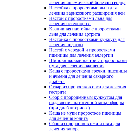
лечения ишемической болезни сердца
Настойка с проростками льна для
лечения варикозного расширения вен
Настой с проростками льна для
лечения остеопороза
Крапивная настойка с проростками
льна для лечения артрита
Настойка с проростками кунжута для
лечения подагры
Настой с чередой и проростками
пшеницы для лечения аллергии
Шиповниковый настой с проростками
нута для лечения ожирения
Каша с проростками гречки, пшеницы
и ячменя для лечения сахарного
диабета
Отвар из проростков овса для лечения
гастрита
Сбор с пророщенным кунжутом для
подавления патогенной микрофлоры
(при дисбактериозе)
Каша из муки проростков пшеницы
для лечения колита
Сбор из проростков ржи и овса для
лечения запора