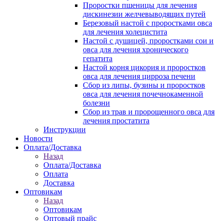
Проростки пшеницы для лечения
дискинезии желчевыводящих путей
Березовый настой с проростками овса
для лечения холецистита
Настой с душицей, проростками сои и
овса для лечения хронического
гепатита
Настой корня цикория и проростков
овса для лечения цирроза печени
Сбор из липы, бузины и проростков
овса для лечения почечнокаменной
болезни
Сбор из трав и пророщенного овса для
лечения простатита
Инструкции
Новости
Оплата/Доставка
Назад
Оплата/Доставка
Оплата
Доставка
Оптовикам
Назад
Оптовикам
Оптовый прайс