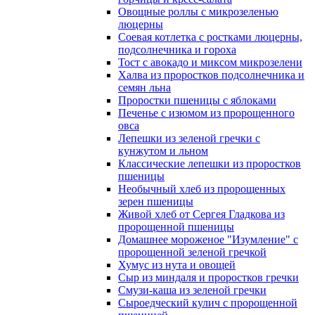
Овощные роллы с микрозеленью
люцерны
Соевая котлетка с ростками люцерны,
подсолнечника и гороха
Тост с авокадо и миксом микрозелени
Халва из проростков подсолнечника и
семян льна
Проростки пшеницы с яблоками
Печенье с изюмом из пророщенного
овса
Лепешки из зеленой гречки с
кунжутом и льном
Классические лепешки из проростков
пшеницы
Необычный хлеб из пророщенных
зерен пшеницы
Живой хлеб от Сергея Гладкова из
пророщенной пшеницы
Домашнее мороженое "Изумление" с
пророщенной зеленой гречкой
Хумус из нута и овощей
Сыр из миндаля и проростков гречки
Смузи-каша из зеленой гречки
Сыроедческий кулич с пророщенной