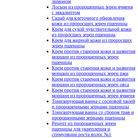
лимоном
Лосьон из пророщенных зерен ячменя
с эвкалиптом
Скраб для клеточного обновления
кожи из проросших зерен пшеницы
Крем для сухой чувствительной кожи
из проросших зерен пшеницы
Крем для жирной кожи из проросших
зерен пшеницы
Крем против старения кожи и развития
морщин из пророщенных зерен
пшеницы
Крем против старения кожи и развития
морщин из пророщенных зерен ржи
Крем против старения кожи и развития
морщин из пророщенных зерен овса
Крем против старения кожи и развития
морщин из пророщенных зерен ячменя
Тонизирующая ванна с сосновой хвоей
и пророщенными зернами пшеницы
Тонизирующая ванна со сбором трав и
пророщенными зернами пшеницы
Рецепт из пророщенных зерен
пшеницы для укрепления и
стимуляции роста волос №1