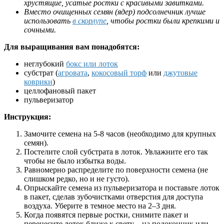
хрустящие, усатые ростки с красивыми завитками.
Вместо очищенных семян (ядер) подсолнечник лучше
использовать
в скорлупе
, чтобы ростки были крепкими и
сочными.
Для выращивания вам понадобятся:
неглубокий
бокс или лоток
субстрат (
агровата
,
кокосовый торф
или
джутовые
коврики
)
целлофановый пакет
пульверизатор
Инструкция:
Замочите семена на 5-8 часов (необходимо для крупных
семян).
Постелите слой субстрата в лоток. Увлажните его так
чтобы не было избытка воды.
Равномерно распределите по поверхности семена (не
слишком редко, но и не густо).
Опрыскайте семена из пульверизатора и поставьте лоток
в пакет, сделав зубочистками отверстия для доступа
воздуха. Уберите в темное место на 2–3 дня.
Когда появятся первые ростки, снимите пакет и
перенесите лоток ближе к свету – на подоконник или