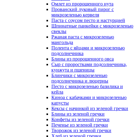
Омлет из пророщенного нута
Прованский луковый пирог с
микрозеленью кервеля
Паста с соусом песто и настурцией
Шпинатные панкейки с микрозеленью
свеклы
Ржаная паста с микрозеленью
мангольда
Полента с яйцами и микрозеленью
подсолнечника
Блины из пророщенного овса
Cыр с проростками подсолнечника,
кунжута и пшеницы
Блинчики с микрозеленью
подсолнечника и люцерны
Песто с микрозеленью базилика и
кейла
Киноа с кабачками и микрозеленью
капусты
Кексы с начинкой из зеленой гречки
Блины из зеленой гречки
Конфеты из зеленой гречки
Печенье из зеленой гречки
Творожок из зеленой гречки
Хлеб из зеленой гречки