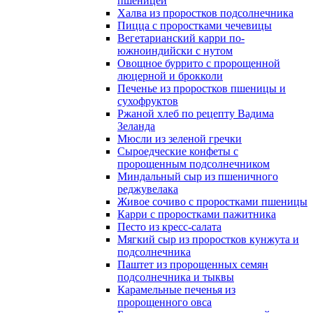
пшеницей
Халва из проростков подсолнечника
Пицца с проростками чечевицы
Вегетарианский карри по-
южноиндийски с нутом
Овощное буррито с пророщенной
люцерной и брокколи
Печенье из проростков пшеницы и
сухофруктов
Ржаной хлеб по рецепту Вадима
Зеланда
Мюсли из зеленой гречки
Сыроедческие конфеты с
пророщенным подсолнечником
Миндальный сыр из пшеничного
реджувелака
Живое сочиво с проростками пшеницы
Карри с проростками пажитника
Песто из кресс-салата
Мягкий сыр из проростков кунжута и
подсолнечника
Паштет из пророщенных семян
подсолнечника и тыквы
Карамельные печенья из
пророщенного овса