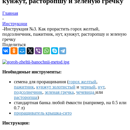
кунжут, расторопшу и зеленую гречку
Главная
-
Инструкции
-
Инструкция №3. Как прорастить горох желтый,
подсолнечник, пажитник, нут, кунжут, расторопшу и зеленую
гречку
Поделиться
Необходимые инструменты:
семена для проращивания (
горох желтый
,
пажитник
,
кунжут золотистый
и
черный
,
нут
,
подсолнечник
,
зеленая гречка
,
чечевица
или
расторопша
)
стандартная банка любой ёмкости (например, на 0.5 или
0.7 л)
проращиватель крышка-сито
Инструкция: