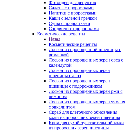
Фотоидеи для рецептов
Салаты с проростками
Напитки с проростками
Каши с зеленой гречкой
Супы с проростками
Сэндвичи с проростками
Косметические рецепты
Назад
Косметические рецепты
Лосьон из пророщенной пшеницы с
ромашкой
Лосьон из пророщенных зерен овса с
календулой
Лосьон из пророщенных зерен
пшеницы с алоэ
Лосьон из пророщенных зерен
пшеницы с подорожником
Лосьон из пророщенных зерен ржи с
лимоном
Лосьон из пророщенных зерен ячменя
с эвкалиптом
Скраб для клеточного обновления
кожи из проросших зерен пшеницы
Крем для сухой чувствительной кожи
из проросших зерен пшеницы