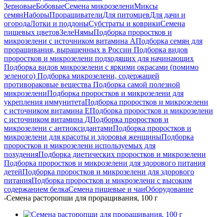
Зерновые
Бобовые
Семена микрозелени
Миксы
семян
Наборы
Проращиватели
Для питомцев
Для дачи и
огорода
Лотки и поддоны
Субстраты и коврики
Семена
пищевых цветов
ЗелеНямы
Подборка проростков и
микрозелени с источником витамина А
Подборка семян для
проращивания, выращенных в России
Подборка видов
проростков и микрозелени подходящих для начинающих
Подборка видов микрозелени с яркими окрасами (помимо
зеленого)
Подборка микрозелени, содержащей
противораковые вещества
Подборка самой полезной
микрозелени
Подборка проростков и микрозелени для
укрепления иммунитета
Подборка проростков и микрозелени
с источником витамина Е
Подборка проростков и микрозелени
с источником витамина Д
Подборка проростков и
микрозелени с антиоксидантами
Подборка проростков и
микрозелени для красоты и здоровья женщины
Подборка
проростков и микрозелени используемых для
похудения
Подборка диетических проростков и микрозелени
Подборка проростков и микрозелени для здорового питания
детей
Подборка проростков и микрозелени для здорового
питания
Подборка проростков и микрозелени с высоким
содержанием белка
Семена пищевые и чаи
Оборудование
-
Семена расторопши для проращивания, 100 г