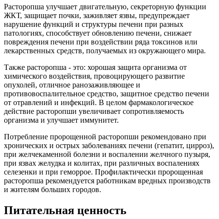
Расторопша улучшает двигательную, секреторную функции
ЖКТ, защищает почки, заживляет язвы, предупреждает
нарушение функций и структуры печени при разных
патологиях, способствует обновлению печени, снижает
повреждения печени при воздействии ряда токсинов или
лекарственных средств, получаемых из окружающего мира.
Также расторопша - это: хорошая защита организма от
химического воздействия, провоцирующего развитие
опухолей, отличное ранозаживляющее и
противовоспалительное средство, защитное средство печени
от отравлений и инфекций. В целом фармакологическое
действие расторопши увеличивает сопротивляемость
организма и улучшает иммунитет.
Потребление пророщенной расторопши рекомендовано при
хронических и острых заболеваниях печени (гепатит, цирроз),
при желчекаменной болезни и воспалении желчного пузыря,
при язвах желудка и колитах, при различных воспалениях
селезенки и при геморрое. Профилактически пророщенная
расторопша рекомендуется работникам вредных производств
и жителям больших городов.
Питательная ценность