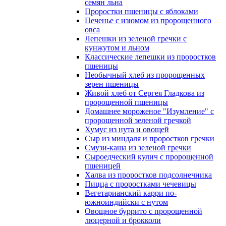
семян льна
Проростки пшеницы с яблоками
Печенье с изюмом из пророщенного
овса
Лепешки из зеленой гречки с
кунжутом и льном
Классические лепешки из проростков
пшеницы
Необычный хлеб из пророщенных
зерен пшеницы
Живой хлеб от Сергея Гладкова из
пророщенной пшеницы
Домашнее мороженое "Изумление" с
пророщенной зеленой гречкой
Хумус из нута и овощей
Сыр из миндаля и проростков гречки
Смузи-каша из зеленой гречки
Сыроедческий кулич с пророщенной
пшеницей
Халва из проростков подсолнечника
Пицца с проростками чечевицы
Вегетарианский карри по-
южноиндийски с нутом
Овощное буррито с пророщенной
люцерной и брокколи