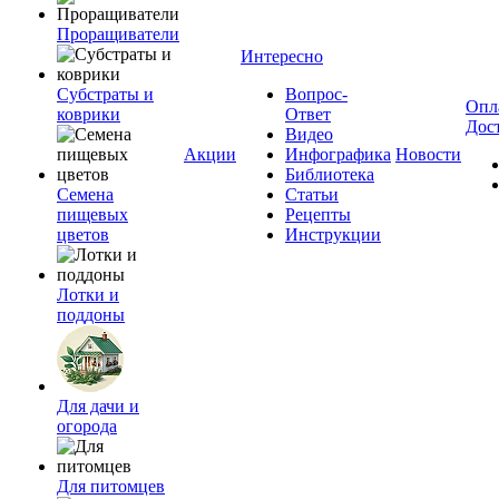
Проращиватели
Интересно
Субстраты и
Вопрос-
Опл
коврики
Ответ
Дос
Видео
Акции
Инфографика
Новости
Библиотека
Семена
Статьи
пищевых
Рецепты
цветов
Инструкции
Лотки и
поддоны
Для дачи и
огорода
Для питомцев