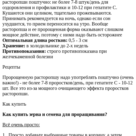
расторопши поштучно: не более 7-8 штук/день для
оздоровления и профилактики и 10-12 при гепатите С.
Кушаются они целиком, тщательно прожевываются.
Принимать рекомендуется на ночь, однако если сон
ухудшится, то прием переносится на утро. Вообще
расторопша и ее пророщенная форма оказывают слишком
мощное действие, поэтому с ними надо быть осторожнее
Оптимальная длина ростков:
0,5 - 3 см
Хранение:
в холодильнике до 2-х недель
Противопоказания:
строго противопоказана при
желчекаменной болезни
Рецепты
Пророщенную расторопшу надо употреблять поштучно (очень
важно!) - не более 7-8 проростков/день, при гепатите С - 10-12
шт. Все это из-за мощного очищающего эффекта проростков
расторопши.
Как купить
Как купить зерна и семена для проращивания?
Всё очень просто:
1. Просто добавьте выбранные товары в корзину, а затем