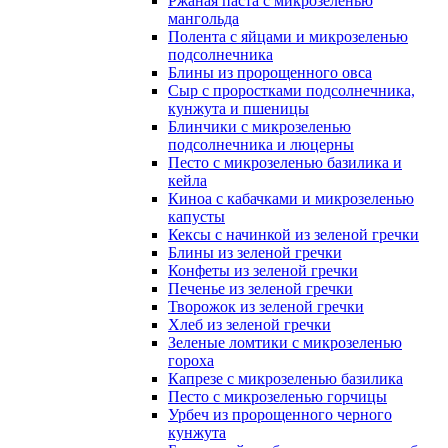
Ржаная паста с микрозеленью
мангольда
Полента с яйцами и микрозеленью
подсолнечника
Блины из пророщенного овса
Cыр с проростками подсолнечника,
кунжута и пшеницы
Блинчики с микрозеленью
подсолнечника и люцерны
Песто с микрозеленью базилика и
кейла
Киноа с кабачками и микрозеленью
капусты
Кексы с начинкой из зеленой гречки
Блины из зеленой гречки
Конфеты из зеленой гречки
Печенье из зеленой гречки
Творожок из зеленой гречки
Хлеб из зеленой гречки
Зеленые ломтики с микрозеленью
гороха
Капрезе с микрозеленью базилика
Песто с микрозеленью горчицы
Урбеч из пророщенного черного
кунжута