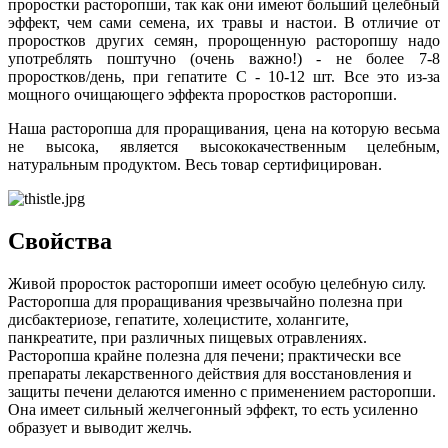
проростки расторопши, так как они имеют больший целебный
эффект, чем сами семена, их травы и настои. В отличие от
проростков других семян, пророщенную расторопшу надо
употреблять поштучно (очень важно!) - не более 7-8
проростков/день, при гепатите С - 10-12 шт. Все это из-за
мощного очищающего эффекта проростков расторопши.
Наша расторопша для проращивания, цена на которую весьма
не высока, является высококачественным целебным,
натуральным продуктом. Весь товар сертифицирован.
Свойства
Живой проросток расторопши имеет особую целебную силу.
Расторопша для проращивания чрезвычайно полезна при
дисбактериозе, гепатите, холецистите, холангите,
панкреатите, при различных пищевых отравлениях.
Расторопша крайне полезна для печени; практически все
препараты лекарственного действия для восстановления и
защиты печени делаются именно с применением расторопши.
Она имеет сильный желчегонный эффект, то есть усиленно
образует и выводит желчь.