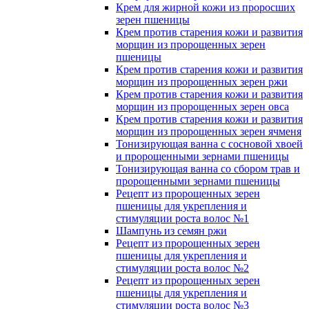
Крем для жирной кожи из проросших
зерен пшеницы
Крем против старения кожи и развития
морщин из пророщенных зерен
пшеницы
Крем против старения кожи и развития
морщин из пророщенных зерен ржи
Крем против старения кожи и развития
морщин из пророщенных зерен овса
Крем против старения кожи и развития
морщин из пророщенных зерен ячменя
Тонизирующая ванна с сосновой хвоей
и пророщенными зернами пшеницы
Тонизирующая ванна со сбором трав и
пророщенными зернами пшеницы
Рецепт из пророщенных зерен
пшеницы для укрепления и
стимуляции роста волос №1
Шампунь из семян ржи
Рецепт из пророщенных зерен
пшеницы для укрепления и
стимуляции роста волос №2
Рецепт из пророщенных зерен
пшеницы для укрепления и
стимуляции роста волос №3