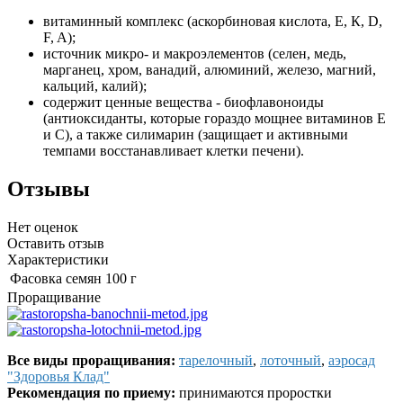
витаминный комплекс (аскорбиновая кислота, Е, К, D,
F, A);
источник микро- и макроэлементов (селен, медь,
марганец, хром, ванадий, алюминий, железо, магний,
кальций, калий);
содержит ценные вещества - биофлавоноиды
(антиоксиданты, которые гораздо мощнее витаминов Е
и С), а также силимарин (защищает и активными
темпами восстанавливает клетки печени).
Отзывы
Нет оценок
Оставить отзыв
Характеристики
Фасовка семян
100 г
Проращивание
Все виды проращивания:
тарелочный
,
лоточный
,
аэросад
"Здоровья Клад"
Рекомендация по приему:
принимаются проростки