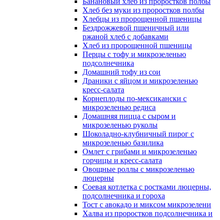
Банановый хлеб из проростков полбы
Хлеб без муки из проростков полбы
Хлебцы из пророщенной пшеницы
Бездрожжевой пшеничный или
ржаной хлеб с добавками
Хлеб из пророщенной пшеницы
Перцы с тофу и микрозеленью
подсолнечника
Домашний тофу из сои
Драники с яйцом и микрозеленью
кресс-салата
Корнеплоды по-мексикански с
микрозеленью редиса
Домашняя пицца с сыром и
микрозеленью руколы
Шоколадно-клубничный пирог с
микрозеленью базилика
Омлет с грибами и микрозеленью
горчицы и кресс-салата
Овощные роллы с микрозеленью
люцерны
Соевая котлетка с ростками люцерны,
подсолнечника и гороха
Тост с авокадо и миксом микрозелени
Халва из проростков подсолнечника и