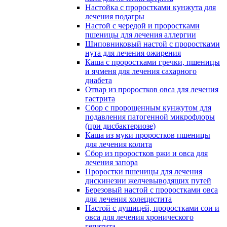
Настойка с проростками кунжута для
лечения подагры
Настой с чередой и проростками
пшеницы для лечения аллергии
Шиповниковый настой с проростками
нута для лечения ожирения
Каша с проростками гречки, пшеницы
и ячменя для лечения сахарного
диабета
Отвар из проростков овса для лечения
гастрита
Сбор с пророщенным кунжутом для
подавления патогенной микрофлоры
(при дисбактериозе)
Каша из муки проростков пшеницы
для лечения колита
Сбор из проростков ржи и овса для
лечения запора
Проростки пшеницы для лечения
дискинезии желчевыводящих путей
Березовый настой с проростками овса
для лечения холецистита
Настой с душицей, проростками сои и
овса для лечения хронического
гепатита