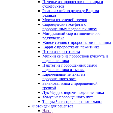
Печенье из проростков пшеницы и
сухофруктов
Ржаной хлеб по рецепту Вадима
Зеланда
Мюсли из зеленой гречки
Сыроедческие конфеты с
пророщенным подсолнечником
Миндальный сыр из пшеничного
реджувелака
Живое сочиво с проростками пшеницы
Карри с проростками пажитника
Песто из кресс-салата
Мягкий сыр из проростков кунжута и
подсолнечника
Паштет из пророщенных семян
подсолнечника и тыквы
Карамельные печенья из
пророщенного овса
Банановая каша с пророщенной
гречкой
Лук Чедда с ядрами подсолнечника
Хумус из пророщенного нута
Тергум-Ча из пророщенного маша
Фотоидеи для рецептов
Назад