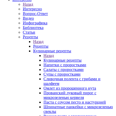
Назад
Интересно
Вопрос-Ответ
Видео
Инфографика
Библиотека
Статьи
Рецепты
Назад
Рецепты
Кулинарные рецепты
Назад
Кулинарные рецепты
Напитки с проростками
Салаты с проростками
Супы с проростками
Сливочная полента с грибами и
шалфеем
Омлет из пророщенного нута
Прованский луковый пирог с
микрозеленью кервеля
Паста с соусом песто и настурцией
Шпинатные панкейки с микрозеленью
свеклы