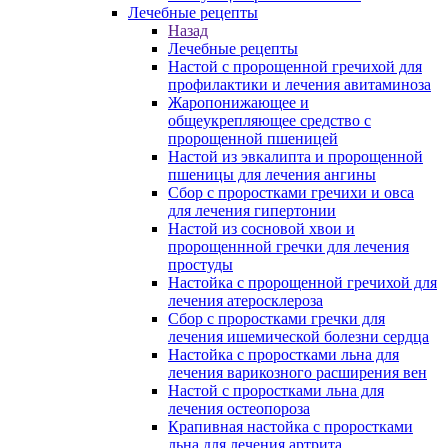
Лечебные рецепты
Назад
Лечебные рецепты
Настой с пророщенной гречихой для
профилактики и лечения авитаминоза
Жаропонижающее и
общеукрепляющее средство с
пророщенной пшеницей
Настой из эвкалипта и пророщенной
пшеницы для лечения ангины
Сбор с проростками гречихи и овса
для лечения гипертонии
Настой из сосновой хвои и
пророщеннной гречки для лечения
простуды
Настойка с пророщенной гречихой для
лечения атеросклероза
Сбор с проростками гречки для
лечения ишемической болезни сердца
Настойка с проростками льна для
лечения варикозного расширения вен
Настой с проростками льна для
лечения остеопороза
Крапивная настойка с проростками
льна для лечения артрита