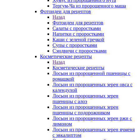
Хумус из пророщенного нута
Тергум-Ча из пророщенного маша
Фотоидеи для рецептов
Назад
Фотоидеи для рецептов
Салаты с проростками
Напитки с проростками
Каши с зеленой гречкой
Супы с проростками
Сэндвичи с проростками
Косметические рецепты
Назад
Косметические рецепты
Лосьон из пророщенной пшеницы с
ромашкой
Лосьон из пророщенных зерен овса с
календулой
Лосьон из пророщенных зерен
пшеницы с алоэ
Лосьон из пророщенных зерен
пшеницы с подорожником
Лосьон из пророщенных зерен ржи с
лимоном
Лосьон из пророщенных зерен ячменя
с эвкалиптом