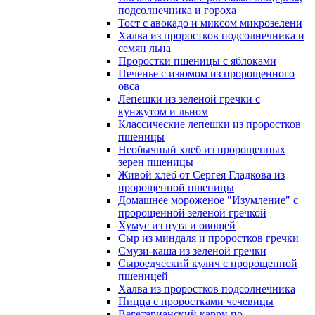
подсолнечника и гороха
Тост с авокадо и миксом микрозелени
Халва из проростков подсолнечника и
семян льна
Проростки пшеницы с яблоками
Печенье с изюмом из пророщенного
овса
Лепешки из зеленой гречки с
кунжутом и льном
Классические лепешки из проростков
пшеницы
Необычный хлеб из пророщенных
зерен пшеницы
Живой хлеб от Сергея Гладкова из
пророщенной пшеницы
Домашнее мороженое "Изумление" с
пророщенной зеленой гречкой
Хумус из нута и овощей
Сыр из миндаля и проростков гречки
Смузи-каша из зеленой гречки
Сыроедческий кулич с пророщенной
пшеницей
Халва из проростков подсолнечника
Пицца с проростками чечевицы
Вегетарианский карри по-