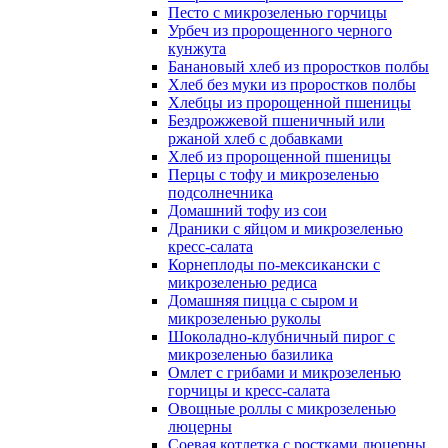
Песто с микрозеленью горчицы
Урбеч из пророщенного черного
кунжута
Банановый хлеб из проростков полбы
Хлеб без муки из проростков полбы
Хлебцы из пророщенной пшеницы
Бездрожжевой пшеничный или
ржаной хлеб с добавками
Хлеб из пророщенной пшеницы
Перцы с тофу и микрозеленью
подсолнечника
Домашний тофу из сои
Драники с яйцом и микрозеленью
кресс-салата
Корнеплоды по-мексикански с
микрозеленью редиса
Домашняя пицца с сыром и
микрозеленью руколы
Шоколадно-клубничный пирог с
микрозеленью базилика
Омлет с грибами и микрозеленью
горчицы и кресс-салата
Овощные роллы с микрозеленью
люцерны
Соевая котлетка с ростками люцерны,