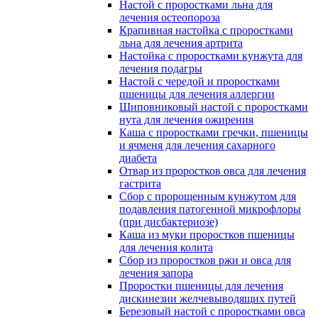
Настой с проростками льна для
лечения остеопороза
Крапивная настойка с проростками
льна для лечения артрита
Настойка с проростками кунжута для
лечения подагры
Настой с чередой и проростками
пшеницы для лечения аллергии
Шиповниковый настой с проростками
нута для лечения ожирения
Каша с проростками гречки, пшеницы
и ячменя для лечения сахарного
диабета
Отвар из проростков овса для лечения
гастрита
Сбор с пророщенным кунжутом для
подавления патогенной микрофлоры
(при дисбактериозе)
Каша из муки проростков пшеницы
для лечения колита
Сбор из проростков ржи и овса для
лечения запора
Проростки пшеницы для лечения
дискинезии желчевыводящих путей
Березовый настой с проростками овса