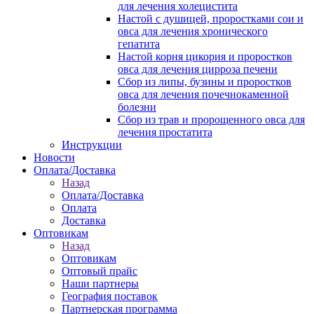
для лечения холецистита
Настой с душицей, проростками сои и
овса для лечения хронического
гепатита
Настой корня цикория и проростков
овса для лечения цирроза печени
Сбор из липы, бузины и проростков
овса для лечения почечнокаменной
болезни
Сбор из трав и пророщенного овса для
лечения простатита
Инструкции
Новости
Оплата/Доставка
Назад
Оплата/Доставка
Оплата
Доставка
Оптовикам
Назад
Оптовикам
Оптовый прайс
Наши партнеры
География поставок
Партнерская программа