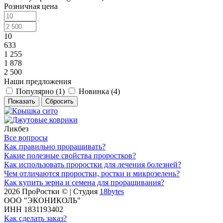
Розничная цена
10
633
1 255
1 878
2 500
Наши предложения
Популярно (
1
)
Новинка (
4
)
Сбросить
Ликбез
Все вопросы
Как правильно проращивать?
Какие полезные свойства проростков?
Как использовать проростки для лечения болезней?
Чем отличаются проростки, ростки и микрозелень?
Как купить зерна и семена для проращивания?
2026 ПроРостки © | Студия
18bytes
ООО "ЭКОНИКОЛЬ"
ИНН 1831193402
Как сделать заказ?