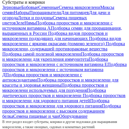
Субстраты и коврики
Зерновые
Бобовые
Семенные
Семена микрозелени
Миксы
семян
Наборы
Проращиватели
Для питомцев
Для дачи и
огорода
Лотки и поддоны
Семена пищевых
цветов
ЗелеНямы
Подборка проростков и микрозелени с
источником витамина А
Подборка семян для проращивания,
выращенных в России
Подборка видов проростков и
микрозелени подходящих для начинающих
Подборка видов
микрозелени с яркими окрасами (помимо зеленого)
Подборка
микрозелени, содержащей противораковые вещества
Подборка самой полезной микрозелени
Подборка проростков
и микрозелени для укрепления иммунитета
Подборка
проростков и микрозелени с источником витамина Е
Подборка
проростков и микрозелени с источником витамина
Д
Подборка проростков и микрозелени с
антиоксидантами
Подборка проростков и микрозелени для
красоты и здоровья женщины
Подборка проростков и
микрозелени используемых для похудения
Подборка
диетических проростков и микрозелени
Подборка проростков
и микрозелени для здорового питания детей
Подборка
проростков и микрозелени для здорового питания
Подборка
проростков и микрозелени с высоким содержанием
белка
Семена пищевые и чаи
Оборудование
В этот раздел входят субстраты, коврики и другие подложки для выращивания
микрозелени, а также овощных, садовых и комнатных растений.