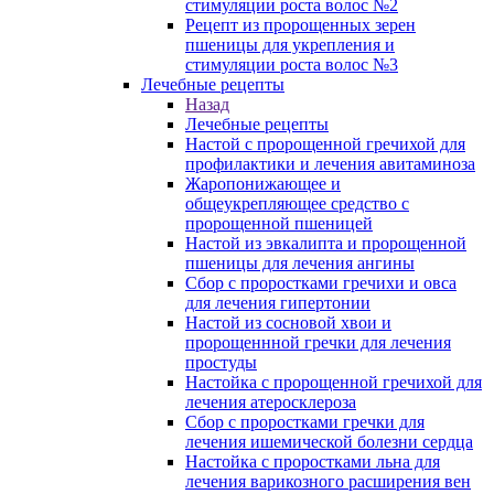
стимуляции роста волос №2
Рецепт из пророщенных зерен
пшеницы для укрепления и
стимуляции роста волос №3
Лечебные рецепты
Назад
Лечебные рецепты
Настой с пророщенной гречихой для
профилактики и лечения авитаминоза
Жаропонижающее и
общеукрепляющее средство с
пророщенной пшеницей
Настой из эвкалипта и пророщенной
пшеницы для лечения ангины
Сбор с проростками гречихи и овса
для лечения гипертонии
Настой из сосновой хвои и
пророщеннной гречки для лечения
простуды
Настойка с пророщенной гречихой для
лечения атеросклероза
Сбор с проростками гречки для
лечения ишемической болезни сердца
Настойка с проростками льна для
лечения варикозного расширения вен