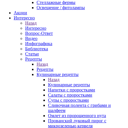
Стеллажные фермы
Освещение / фитолампы
Акции
Интересно
Назад
Интересно
Вопрос-Ответ
Видео
Инфографика
Библиотека
Статьи
Рецепты
Назад
Рецепты
Кулинарные рецепты
Назад
Кулинарные рецепты
Напитки с проростками
Салаты с проростками
Супы с проростками
Сливочная полента с грибами и
шалфеем
Омлет из пророщенного нута
Прованский луковый пирог с
микрозеленью кервеля