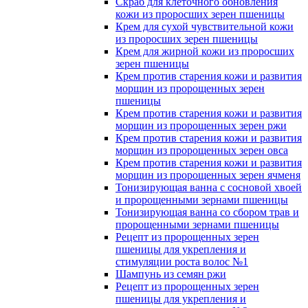
Скраб для клеточного обновления
кожи из проросших зерен пшеницы
Крем для сухой чувствительной кожи
из проросших зерен пшеницы
Крем для жирной кожи из проросших
зерен пшеницы
Крем против старения кожи и развития
морщин из пророщенных зерен
пшеницы
Крем против старения кожи и развития
морщин из пророщенных зерен ржи
Крем против старения кожи и развития
морщин из пророщенных зерен овса
Крем против старения кожи и развития
морщин из пророщенных зерен ячменя
Тонизирующая ванна с сосновой хвоей
и пророщенными зернами пшеницы
Тонизирующая ванна со сбором трав и
пророщенными зернами пшеницы
Рецепт из пророщенных зерен
пшеницы для укрепления и
стимуляции роста волос №1
Шампунь из семян ржи
Рецепт из пророщенных зерен
пшеницы для укрепления и