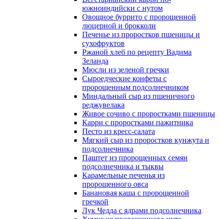
южноиндийски с нутом
Овощное буррито с пророщенной
люцерной и брокколи
Печенье из проростков пшеницы и
сухофруктов
Ржаной хлеб по рецепту Вадима
Зеланда
Мюсли из зеленой гречки
Сыроедческие конфеты с
пророщенным подсолнечником
Миндальный сыр из пшеничного
реджувелака
Живое сочиво с проростками пшеницы
Карри с проростками пажитника
Песто из кресс-салата
Мягкий сыр из проростков кунжута и
подсолнечника
Паштет из пророщенных семян
подсолнечника и тыквы
Карамельные печенья из
пророщенного овса
Банановая каша с пророщенной
гречкой
Лук Чедда с ядрами подсолнечника