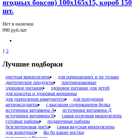
ягодных боксов) 100х165х15, короб 150
шт.
Нет в наличии
990
руб.
/шт
1
2
Лучшие подборки
цветная микрозелень
для начинающих и не только
диетические продукты
противораковые
здоровое питание
здоровое питание для детей
для красоты и здоровья женщины
для укрепления иммунитета
для похудения
антиоксиданты
с высоким содержанием белка
источники витамина А
источники витамина Д
источники витамина Е
самая полезная микрозелень
готовые наборы
подарочные наборы
безглютеновая диета
самая вкусная микрозелень
для животных
фо бо какие ростки
выращено в России