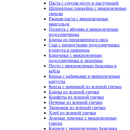
Паста с соусом песто и настурцией
Шпинатные панкейки с микрозеленью
свеклы
Ржаная паста с микрозеленью
мангольда
Полента с яйцами и микрозеленью
подсолнечника
Блины из пророщенного овса
Cыр с проростками подсолнечника,
кунжута и пшеницы
Блинчики с микрозеленью
подсолнечника и люцерны
Песто с микрозеленью базилика и
кейла
Киноа с кабачками и микрозеленью
капусты
Кексы с начинкой из зеленой гречки
Блины из зеленой гречки
Конфеты из зеленой гречки
Печенье из зеленой гречки
Творожок из зеленой гречки
Хлеб из зеленой гречки
Зеленые ломтики с микрозеленью
гороха
Капрезе с микрозеленью базилика