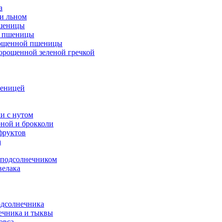
а
 и льном
пшеницы
н пшеницы
орощенной пшеницы
орощенной зеленой гречкой
шеницей
и с нутом
ной и брокколи
фруктов
а
 подсолнечником
велака
одсолнечника
ечника и тыквы
овса