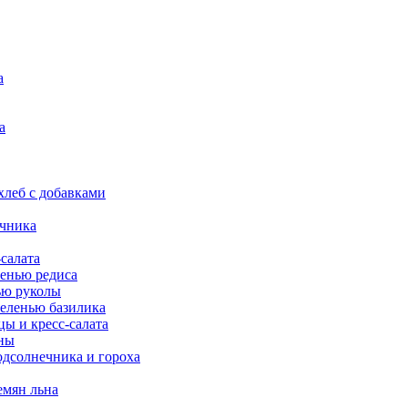
а
а
леб с добавками
ечника
салата
енью редиса
ью руколы
еленью базилика
ы и кресс-салата
ны
одсолнечника и гороха
емян льна