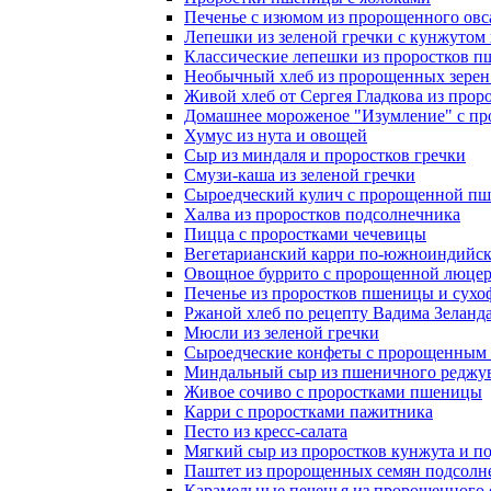
Печенье с изюмом из пророщенного овс
Лепешки из зеленой гречки с кунжутом
Классические лепешки из проростков 
Необычный хлеб из пророщенных зере
Живой хлеб от Сергея Гладкова из пр
Домашнее мороженое "Изумление" с пр
Хумус из нута и овощей
Сыр из миндаля и проростков гречки
Смузи-каша из зеленой гречки
Сыроедческий кулич с пророщенной п
Халва из проростков подсолнечника
Пицца с проростками чечевицы
Вегетарианский карри по-южноиндийск
Овощное буррито с пророщенной люцер
Печенье из проростков пшеницы и сухо
Ржаной хлеб по рецепту Вадима Зеланд
Мюсли из зеленой гречки
Сыроедческие конфеты с пророщенным
Миндальный сыр из пшеничного реджу
Живое сочиво с проростками пшеницы
Карри с проростками пажитника
Песто из кресс-салата
Мягкий сыр из проростков кунжута и п
Паштет из пророщенных семян подсолн
Карамельные печенья из пророщенного 