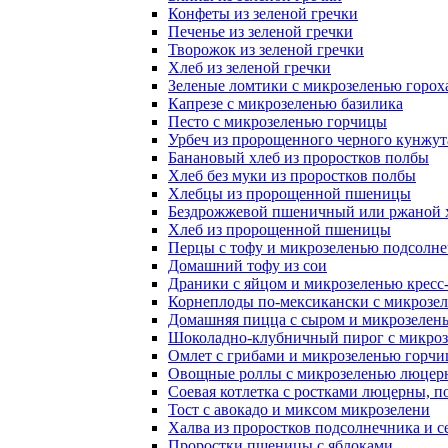
Конфеты из зеленой гречки
Печенье из зеленой гречки
Творожок из зеленой гречки
Хлеб из зеленой гречки
Зеленые ломтики с микрозеленью горох
Капрезе с микрозеленью базилика
Песто с микрозеленью горчицы
Урбеч из пророщенного черного кунжут
Банановый хлеб из проростков полбы
Хлеб без муки из проростков полбы
Хлебцы из пророщенной пшеницы
Бездрожжевой пшеничный или ржаной х
Хлеб из пророщенной пшеницы
Перцы с тофу и микрозеленью подсолн
Домашний тофу из сои
Драники с яйцом и микрозеленью кресс-
Корнеплоды по-мексикански с микрозел
Домашняя пицца с сыром и микрозелен
Шоколадно-клубничный пирог с микроз
Омлет с грибами и микрозеленью горчиц
Овощные роллы с микрозеленью люцер
Соевая котлетка с ростками люцерны, п
Тост с авокадо и миксом микрозелени
Халва из проростков подсолнечника и с
Проростки пшеницы с яблоками