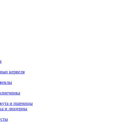
м
нью кервеля
свеклы
олнечника
нжута и пшеницы
ка и люцерны
усты