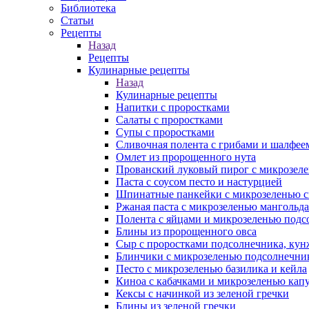
Библиотека
Статьи
Рецепты
Назад
Рецепты
Кулинарные рецепты
Назад
Кулинарные рецепты
Напитки с проростками
Салаты с проростками
Супы с проростками
Сливочная полента с грибами и шалфее
Омлет из пророщенного нута
Прованский луковый пирог с микрозеле
Паста с соусом песто и настурцией
Шпинатные панкейки с микрозеленью 
Ржаная паста с микрозеленью мангольда
Полента с яйцами и микрозеленью подс
Блины из пророщенного овса
Cыр с проростками подсолнечника, ку
Блинчики с микрозеленью подсолнечни
Песто с микрозеленью базилика и кейла
Киноа с кабачками и микрозеленью кап
Кексы с начинкой из зеленой гречки
Блины из зеленой гречки