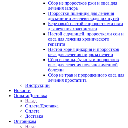
Сбор из проростков ржи и овса для
лечения запора
Проростки пшеницы для лечения
дискинезии желчевыводящих путей
Березовый настой с проростками овса
для лечения холецистита
Настой с душицей, проростками сои и
овса для лечения хронического
гепатита
Настой корня цикория и проростков
овса для лечения цирроза печени
Сбор из липы, бузины и проростков
овса для лечения почечнокаменной
болезни
Сбор из трав и пророщенного овса для
лечения простатита
Инструкции
Новости
Оплата/Доставка
Назад
Оплата/Доставка
Оплата
Доставка
Оптовикам
Назад