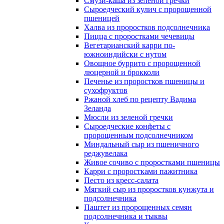
Смузи-каша из зеленой гречки
Сыроедческий кулич с пророщенной
пшеницей
Халва из проростков подсолнечника
Пицца с проростками чечевицы
Вегетарианский карри по-
южноиндийски с нутом
Овощное буррито с пророщенной
люцерной и брокколи
Печенье из проростков пшеницы и
сухофруктов
Ржаной хлеб по рецепту Вадима
Зеланда
Мюсли из зеленой гречки
Сыроедческие конфеты с
пророщенным подсолнечником
Миндальный сыр из пшеничного
реджувелака
Живое сочиво с проростками пшеницы
Карри с проростками пажитника
Песто из кресс-салата
Мягкий сыр из проростков кунжута и
подсолнечника
Паштет из пророщенных семян
подсолнечника и тыквы