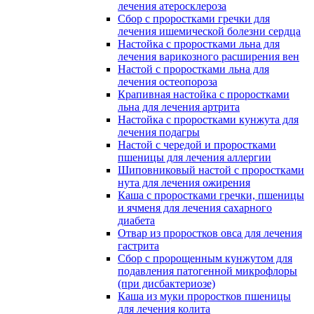
лечения атеросклероза
Сбор с проростками гречки для
лечения ишемической болезни сердца
Настойка с проростками льна для
лечения варикозного расширения вен
Настой с проростками льна для
лечения остеопороза
Крапивная настойка с проростками
льна для лечения артрита
Настойка с проростками кунжута для
лечения подагры
Настой с чередой и проростками
пшеницы для лечения аллергии
Шиповниковый настой с проростками
нута для лечения ожирения
Каша с проростками гречки, пшеницы
и ячменя для лечения сахарного
диабета
Отвар из проростков овса для лечения
гастрита
Сбор с пророщенным кунжутом для
подавления патогенной микрофлоры
(при дисбактериозе)
Каша из муки проростков пшеницы
для лечения колита