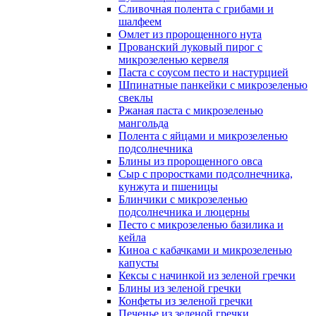
Сливочная полента с грибами и
шалфеем
Омлет из пророщенного нута
Прованский луковый пирог с
микрозеленью кервеля
Паста с соусом песто и настурцией
Шпинатные панкейки с микрозеленью
свеклы
Ржаная паста с микрозеленью
мангольда
Полента с яйцами и микрозеленью
подсолнечника
Блины из пророщенного овса
Cыр с проростками подсолнечника,
кунжута и пшеницы
Блинчики с микрозеленью
подсолнечника и люцерны
Песто с микрозеленью базилика и
кейла
Киноа с кабачками и микрозеленью
капусты
Кексы с начинкой из зеленой гречки
Блины из зеленой гречки
Конфеты из зеленой гречки
Печенье из зеленой гречки