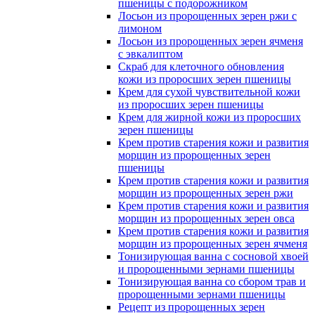
пшеницы с подорожником
Лосьон из пророщенных зерен ржи с
лимоном
Лосьон из пророщенных зерен ячменя
с эвкалиптом
Скраб для клеточного обновления
кожи из проросших зерен пшеницы
Крем для сухой чувствительной кожи
из проросших зерен пшеницы
Крем для жирной кожи из проросших
зерен пшеницы
Крем против старения кожи и развития
морщин из пророщенных зерен
пшеницы
Крем против старения кожи и развития
морщин из пророщенных зерен ржи
Крем против старения кожи и развития
морщин из пророщенных зерен овса
Крем против старения кожи и развития
морщин из пророщенных зерен ячменя
Тонизирующая ванна с сосновой хвоей
и пророщенными зернами пшеницы
Тонизирующая ванна со сбором трав и
пророщенными зернами пшеницы
Рецепт из пророщенных зерен