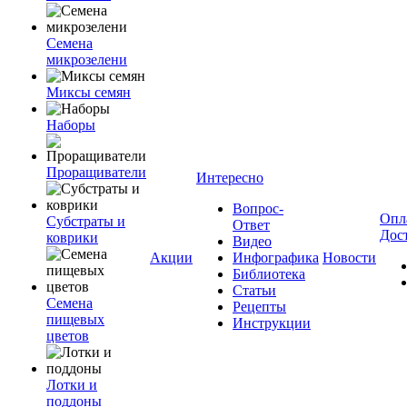
Семена
микрозелени
Миксы семян
Наборы
Проращиватели
Интересно
Вопрос-
Опл
Субстраты и
Ответ
Дос
коврики
Видео
Акции
Инфографика
Новости
Библиотека
Статьи
Семена
Рецепты
пищевых
Инструкции
цветов
Лотки и
поддоны