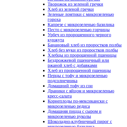
Творожок из зеленой гречки
Хлеб из зеленой гречки
Зеленые ломтики с микрозеленью
гороха
Капрезе с микрозеленью базилика
Песто с микрозеленью горчицы
Урбеч из пророщенного черного
кунжута
Банановый хлеб из проростков полбы
Хлеб без муки из проростков полбы
Хлебцы из пророщенной пшеницы
Бездрожжевой пшеничный или
ржаной хлеб с добавками
Хлеб из пророщенной пшеницы
Перцы с тофу и микрозеленью
подсолнечника
Домашний тофу из сои
Драники с яйцом и микрозеленью
кресс-салата
Корнеплоды по-мексикански с
микрозеленью редиса
Домашняя пицца с сыром и
микрозеленью руколы
Шоколадно-клубничный пирог с
микрозеленью базилика