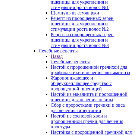
пшеницы для укрепления и
стимуляции роста волос №1
Шампунь из семян ржи
Рецепт из пророщенных зерен
пшеницы для укрепления и
стимуляции роста волос №2
Рецепт из пророщенных зерен
пшеницы для укрепления и
стимуляции роста волос №3
Лечебные рецепты
Назад
Лечебные рецепты
Настой с пророщенной гречихой для
профилактики и лечения авитаминоза
Жаропонижающее и
общеукрепляющее средство с
пророщенной пшеницей
Настой из эвкалипта и пророщенной
пшеницы для лечения ангины
Сбор с проростками гречихи и овса
для лечения гипертонии
Настой из сосновой хвои и
пророщеннной гречки для лечения
простуды
Настойка с пророщенной гречихой для