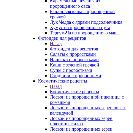
Карамельные печенья из
пророщенного овса
Банановая каша с пророщенной
гречкой
Лук Чедда с ядрами подсолнечника
Хумус из пророщенного нута
Тергум-Ча из пророщенного маша
Фотоидеи для рецептов
Назад
Фотоидеи для рецептов
Салаты с проростками
Напитки с проростками
Каши с зеленой гречкой
Супы с проростками
Сэндвичи с проростками
Косметические рецепты
Назад
Косметические рецепты
Лосьон из пророщенной пшеницы с
ромашкой
Лосьон из пророщенных зерен овса с
календулой
Лосьон из пророщенных зерен
пшеницы с алоэ
Лосьон из пророщенных зерен