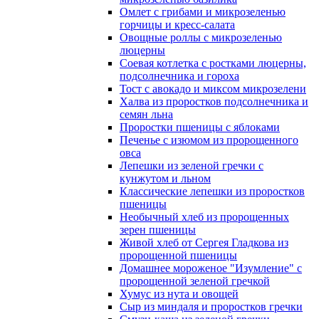
Омлет с грибами и микрозеленью
горчицы и кресс-салата
Овощные роллы с микрозеленью
люцерны
Соевая котлетка с ростками люцерны,
подсолнечника и гороха
Тост с авокадо и миксом микрозелени
Халва из проростков подсолнечника и
семян льна
Проростки пшеницы с яблоками
Печенье с изюмом из пророщенного
овса
Лепешки из зеленой гречки с
кунжутом и льном
Классические лепешки из проростков
пшеницы
Необычный хлеб из пророщенных
зерен пшеницы
Живой хлеб от Сергея Гладкова из
пророщенной пшеницы
Домашнее мороженое "Изумление" с
пророщенной зеленой гречкой
Хумус из нута и овощей
Сыр из миндаля и проростков гречки