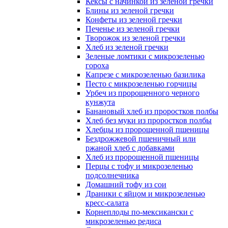
Кексы с начинкой из зеленой гречки
Блины из зеленой гречки
Конфеты из зеленой гречки
Печенье из зеленой гречки
Творожок из зеленой гречки
Хлеб из зеленой гречки
Зеленые ломтики с микрозеленью
гороха
Капрезе с микрозеленью базилика
Песто с микрозеленью горчицы
Урбеч из пророщенного черного
кунжута
Банановый хлеб из проростков полбы
Хлеб без муки из проростков полбы
Хлебцы из пророщенной пшеницы
Бездрожжевой пшеничный или
ржаной хлеб с добавками
Хлеб из пророщенной пшеницы
Перцы с тофу и микрозеленью
подсолнечника
Домашний тофу из сои
Драники с яйцом и микрозеленью
кресс-салата
Корнеплоды по-мексикански с
микрозеленью редиса