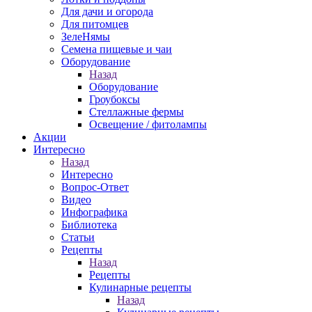
Для дачи и огорода
Для питомцев
ЗелеНямы
Семена пищевые и чаи
Оборудование
Назад
Оборудование
Гроубоксы
Стеллажные фермы
Освещение / фитолампы
Акции
Интересно
Назад
Интересно
Вопрос-Ответ
Видео
Инфографика
Библиотека
Статьи
Рецепты
Назад
Рецепты
Кулинарные рецепты
Назад