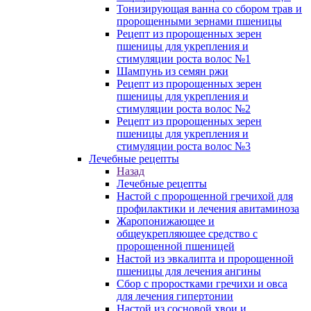
Тонизирующая ванна со сбором трав и
пророщенными зернами пшеницы
Рецепт из пророщенных зерен
пшеницы для укрепления и
стимуляции роста волос №1
Шампунь из семян ржи
Рецепт из пророщенных зерен
пшеницы для укрепления и
стимуляции роста волос №2
Рецепт из пророщенных зерен
пшеницы для укрепления и
стимуляции роста волос №3
Лечебные рецепты
Назад
Лечебные рецепты
Настой с пророщенной гречихой для
профилактики и лечения авитаминоза
Жаропонижающее и
общеукрепляющее средство с
пророщенной пшеницей
Настой из эвкалипта и пророщенной
пшеницы для лечения ангины
Сбор с проростками гречихи и овса
для лечения гипертонии
Настой из сосновой хвои и