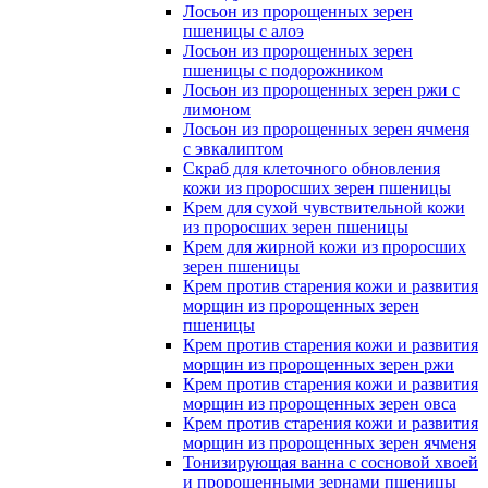
Лосьон из пророщенных зерен
пшеницы с алоэ
Лосьон из пророщенных зерен
пшеницы с подорожником
Лосьон из пророщенных зерен ржи с
лимоном
Лосьон из пророщенных зерен ячменя
с эвкалиптом
Скраб для клеточного обновления
кожи из проросших зерен пшеницы
Крем для сухой чувствительной кожи
из проросших зерен пшеницы
Крем для жирной кожи из проросших
зерен пшеницы
Крем против старения кожи и развития
морщин из пророщенных зерен
пшеницы
Крем против старения кожи и развития
морщин из пророщенных зерен ржи
Крем против старения кожи и развития
морщин из пророщенных зерен овса
Крем против старения кожи и развития
морщин из пророщенных зерен ячменя
Тонизирующая ванна с сосновой хвоей
и пророщенными зернами пшеницы