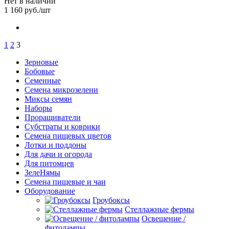
Нет в наличии
1 160
руб.
/шт
1
2
3
Зерновые
Бобовые
Семенные
Семена микрозелени
Миксы семян
Наборы
Проращиватели
Субстраты и коврики
Семена пищевых цветов
Лотки и поддоны
Для дачи и огорода
Для питомцев
ЗелеНямы
Семена пищевые и чаи
Оборудование
Гроубоксы
Стеллажные фермы
Освещение /
фитолампы