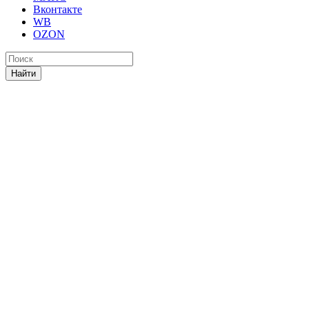
Вконтакте
WB
OZON
Найти