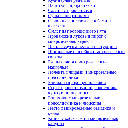
Кулинарные рецепты
Напитки с проростками
Салаты с проростками
Супы с проростками
Сливочная полента с грибами и
шалфеем
Омлет из пророщенного нута
Прованский луковый пирог с
микрозеленью кервеля
Паста с соусом песто и настурцией
Шпинатные панкейки с микрозеленью
свеклы
Ржаная паста с микрозеленью
мангольда
Полента с яйцами и микрозеленью
подсолнечника
Блины из пророщенного овса
Cыр с проростками подсолнечника,
кунжута и пшеницы
Блинчики с микрозеленью
подсолнечника и люцерны
Песто с микрозеленью базилика и
кейла
Киноа с кабачками и микрозеленью
капусты