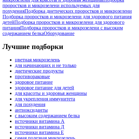
проростков и микрозелени используемых для
похудения
Подборка диетических проростков и микрозелени
Подборка проростков и микрозелени для здорового питания
детей
Подборка проростков и микрозелени для здорового
питания
Подборка проростков и микрозелени с высоким
содержанием белка
Оборудование
Лучшие подборки
цветная микрозелень
для начинающих и не только
диетические продукты
противораковые
здоровое питание
здоровое питание для детей
для красоты и здоровья женщины
для укрепления иммунитета
для похудения
антиоксиданты
с высоким содержанием белка
источники витамина А
источники витамина Д
источники витамина Е
самая полезная микрозелень