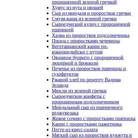
пророщенной зеленой гречкой
Хумус из нута и овощей
Сыр из миндаля и проростков гречки
Смузи-каша из зеленой гречки
Сыроедческий кулич с пророщенной
пшеницей
Халва из проростков подсолнечника
Пицца с проростками чечевицы
Вегетарианский карри по-
южноиндийски с нутом
Овощное буррито с пророщенной
люцерной и брокколи
Печенье из проростков пшеницы и
сухофруктов
Ржаной хлеб по рецепту Вадима
Зеланда
Мюсли из зеленой гречки
Сыроедческие конфеты с
пророщенным подсолнечником
Миндальный сыр из пшеничного
реджувелака
Живое сочиво с проростками пшеницы
Карри с проростками пажитника
Песто из кресс-салата
Мягкий сыр из проростков кунжута и