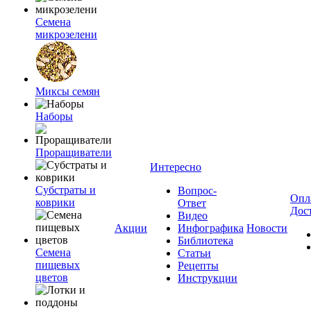
Семена
микрозелени
Миксы семян
Наборы
Проращиватели
Интересно
Субстраты и
Вопрос-
Опл
коврики
Ответ
Дос
Видео
Акции
Инфографика
Новости
Библиотека
Семена
Статьи
пищевых
Рецепты
цветов
Инструкции