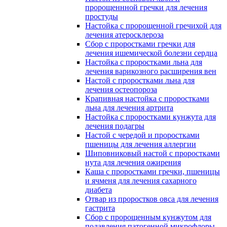
пророщеннной гречки для лечения
простуды
Настойка с пророщенной гречихой для
лечения атеросклероза
Сбор с проростками гречки для
лечения ишемической болезни сердца
Настойка с проростками льна для
лечения варикозного расширения вен
Настой с проростками льна для
лечения остеопороза
Крапивная настойка с проростками
льна для лечения артрита
Настойка с проростками кунжута для
лечения подагры
Настой с чередой и проростками
пшеницы для лечения аллергии
Шиповниковый настой с проростками
нута для лечения ожирения
Каша с проростками гречки, пшеницы
и ячменя для лечения сахарного
диабета
Отвар из проростков овса для лечения
гастрита
Сбор с пророщенным кунжутом для
подавления патогенной микрофлоры