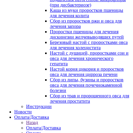
(при дисбактериозе)
Каша из муки проростков пшеницы
для лечения колита
Сбор из проростков ржи и овса для
лечения запора
Проростки пшеницы для лечения
дискинезии желчевыводящих путей
Березовый настой с проростками овса
для лечения холецистита
Настой с душицей, проростками сои и
овса для лечения хронического
гепатита
Настой корня цикория и проростков
овса для лечения цирроза печени
Сбор из липы, бузины и проростков
овса для лечения почечнокаменной
болезни
Сбор из трав и пророщенного овса для
лечения простатита
Инструкции
Новости
Оплата/Доставка
Назад
Оплата/Доставка