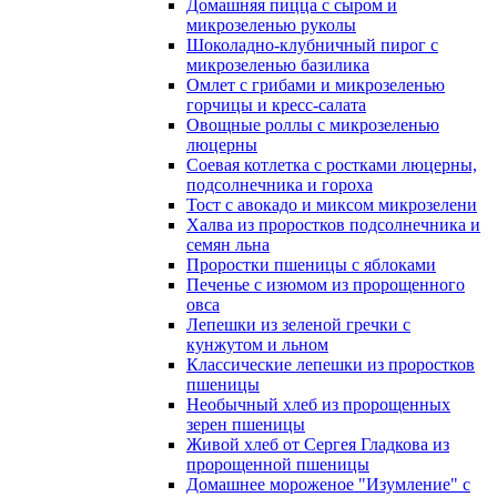
Домашняя пицца с сыром и
микрозеленью руколы
Шоколадно-клубничный пирог с
микрозеленью базилика
Омлет с грибами и микрозеленью
горчицы и кресс-салата
Овощные роллы с микрозеленью
люцерны
Соевая котлетка с ростками люцерны,
подсолнечника и гороха
Тост с авокадо и миксом микрозелени
Халва из проростков подсолнечника и
семян льна
Проростки пшеницы с яблоками
Печенье с изюмом из пророщенного
овса
Лепешки из зеленой гречки с
кунжутом и льном
Классические лепешки из проростков
пшеницы
Необычный хлеб из пророщенных
зерен пшеницы
Живой хлеб от Сергея Гладкова из
пророщенной пшеницы
Домашнее мороженое "Изумление" с