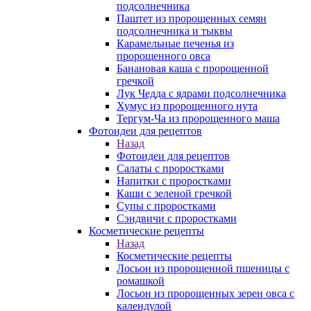
подсолнечника
Паштет из пророщенных семян
подсолнечника и тыквы
Карамельные печенья из
пророщенного овса
Банановая каша с пророщенной
гречкой
Лук Чедда с ядрами подсолнечника
Хумус из пророщенного нута
Тергум-Ча из пророщенного маша
Фотоидеи для рецептов
Назад
Фотоидеи для рецептов
Салаты с проростками
Напитки с проростками
Каши с зеленой гречкой
Супы с проростками
Сэндвичи с проростками
Косметические рецепты
Назад
Косметические рецепты
Лосьон из пророщенной пшеницы с
ромашкой
Лосьон из пророщенных зерен овса с
календулой