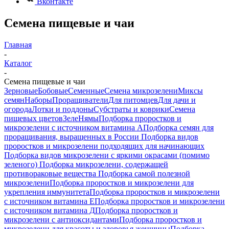
Вконтакте
Семена пищевые и чаи
Главная
-
Каталог
-
Семена пищевые и чаи
Зерновые
Бобовые
Семенные
Семена микрозелени
Миксы
семян
Наборы
Проращиватели
Для питомцев
Для дачи и
огорода
Лотки и поддоны
Субстраты и коврики
Семена
пищевых цветов
ЗелеНямы
Подборка проростков и
микрозелени с источником витамина А
Подборка семян для
проращивания, выращенных в России
Подборка видов
проростков и микрозелени подходящих для начинающих
Подборка видов микрозелени с яркими окрасами (помимо
зеленого)
Подборка микрозелени, содержащей
противораковые вещества
Подборка самой полезной
микрозелени
Подборка проростков и микрозелени для
укрепления иммунитета
Подборка проростков и микрозелени
с источником витамина Е
Подборка проростков и микрозелени
с источником витамина Д
Подборка проростков и
микрозелени с антиоксидантами
Подборка проростков и
микрозелени для красоты и здоровья женщины
Подборка