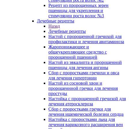
стимуляции роста волос №2
Рецепт из пророщенных зерен
пшеницы для укрепления и
стимуляции роста волос №3
Лечебные рецепты
Назад
Лечебные рецепты
Настой с пророщенной гречихой для
профилактики и лечения авитаминоза
Жаропонижающее и
общеукрепляющее средство с
пророщенной пшеницей
Настой из эвкалипта и пророщенной
пшеницы для лечения ангины
Сбор с проростками гречихи и овса
для лечения гипертонии
Настой из сосновой хвои и
пророщеннной гречки для лечения
простуды
Настойка с пророщенной гречихой для
лечения атеросклероза
Сбор с проростками гречки для
лечения ишемической болезни сердца
Настойка с проростками льна для
лечения варикозного расширения вен