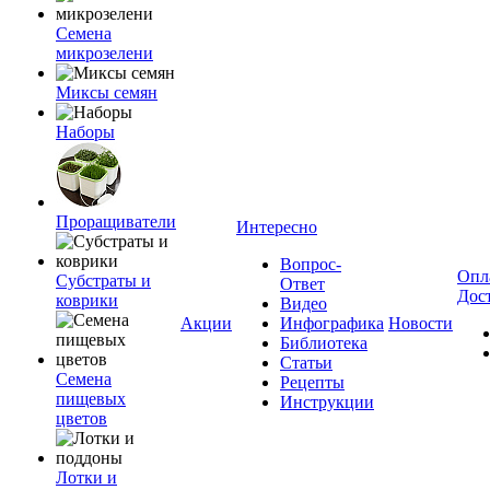
Семена
микрозелени
Миксы семян
Наборы
Проращиватели
Интересно
Вопрос-
Опл
Субстраты и
Ответ
Дос
коврики
Видео
Акции
Инфографика
Новости
Библиотека
Статьи
Семена
Рецепты
пищевых
Инструкции
цветов
Лотки и