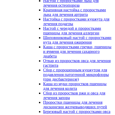
Настой с проростками льна для
лечения остеопороза
Крапивная настойка с проростками
льна для лечения артрита
Настойка с проростками кунжута для
лечения подагры
Настой с чередой и проростками
пшеницы для лечения аллергии
Шиповниковый настой с проростками
нута для лечения ожирения
Каша с проростками гречки, пшеницы
и ячменя для лечения сахарного
диабета
Отвар из проростков овса для лечения
гастрита
Сбор с пророщенным кунжутом для
подавления патогенной микрофлоры
(при дисбактериозе)
Каша из муки проростков пшеницы
для лечения колита
Сбор из проростков ржи и овса для
лечения запора
Проростки пшеницы для лечения
дискинезии желчевыводящих путей
Березовый настой с проростками овса