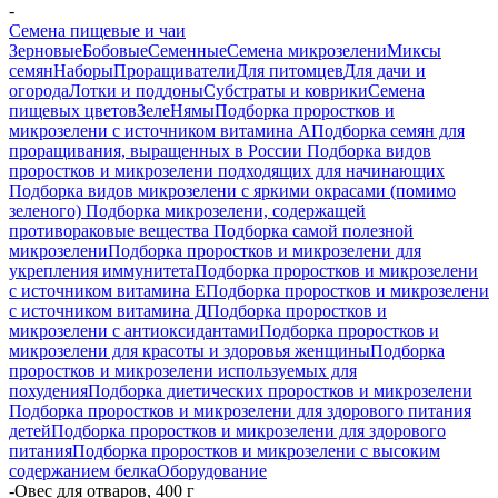
-
Семена пищевые и чаи
Зерновые
Бобовые
Семенные
Семена микрозелени
Миксы
семян
Наборы
Проращиватели
Для питомцев
Для дачи и
огорода
Лотки и поддоны
Субстраты и коврики
Семена
пищевых цветов
ЗелеНямы
Подборка проростков и
микрозелени с источником витамина А
Подборка семян для
проращивания, выращенных в России
Подборка видов
проростков и микрозелени подходящих для начинающих
Подборка видов микрозелени с яркими окрасами (помимо
зеленого)
Подборка микрозелени, содержащей
противораковые вещества
Подборка самой полезной
микрозелени
Подборка проростков и микрозелени для
укрепления иммунитета
Подборка проростков и микрозелени
с источником витамина Е
Подборка проростков и микрозелени
с источником витамина Д
Подборка проростков и
микрозелени с антиоксидантами
Подборка проростков и
микрозелени для красоты и здоровья женщины
Подборка
проростков и микрозелени используемых для
похудения
Подборка диетических проростков и микрозелени
Подборка проростков и микрозелени для здорового питания
детей
Подборка проростков и микрозелени для здорового
питания
Подборка проростков и микрозелени с высоким
содержанием белка
Оборудование
-
Овес для отваров, 400 г