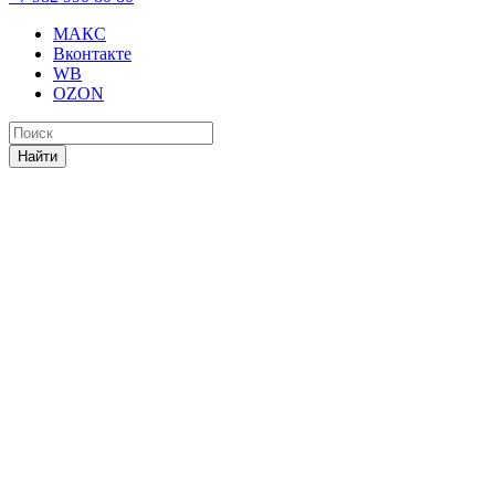
МАКС
Вконтакте
WB
OZON
Найти