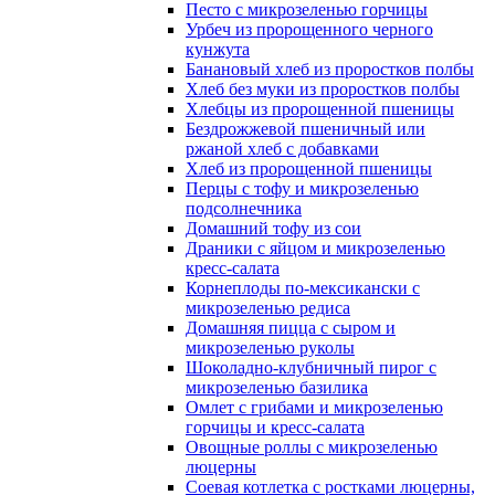
Песто с микрозеленью горчицы
Урбеч из пророщенного черного
кунжута
Банановый хлеб из проростков полбы
Хлеб без муки из проростков полбы
Хлебцы из пророщенной пшеницы
Бездрожжевой пшеничный или
ржаной хлеб с добавками
Хлеб из пророщенной пшеницы
Перцы с тофу и микрозеленью
подсолнечника
Домашний тофу из сои
Драники с яйцом и микрозеленью
кресс-салата
Корнеплоды по-мексикански с
микрозеленью редиса
Домашняя пицца с сыром и
микрозеленью руколы
Шоколадно-клубничный пирог с
микрозеленью базилика
Омлет с грибами и микрозеленью
горчицы и кресс-салата
Овощные роллы с микрозеленью
люцерны
Соевая котлетка с ростками люцерны,