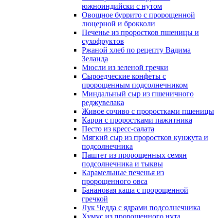
южноиндийски с нутом
Овощное буррито с пророщенной
люцерной и брокколи
Печенье из проростков пшеницы и
сухофруктов
Ржаной хлеб по рецепту Вадима
Зеланда
Мюсли из зеленой гречки
Сыроедческие конфеты с
пророщенным подсолнечником
Миндальный сыр из пшеничного
реджувелака
Живое сочиво с проростками пшеницы
Карри с проростками пажитника
Песто из кресс-салата
Мягкий сыр из проростков кунжута и
подсолнечника
Паштет из пророщенных семян
подсолнечника и тыквы
Карамельные печенья из
пророщенного овса
Банановая каша с пророщенной
гречкой
Лук Чедда с ядрами подсолнечника
Хумус из пророщенного нута