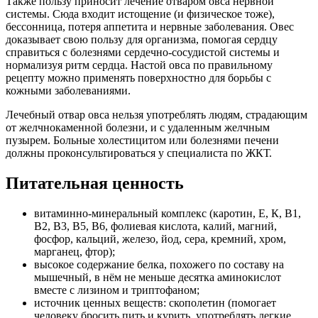
Также пользу приносит лечение отваром овса нервной
системы. Сюда входит истощение (и физическое тоже),
бессонница, потеря аппетита и нервные заболевания. Овес
доказывает свою пользу для организма, помогая сердцу
справиться с болезнями сердечно-сосудистой системы и
нормализуя ритм сердца. Настой овса по правильному
рецепту можно применять поверхностно для борьбы с
кожными заболеваниями.
Лечебный отвар овса нельзя употреблять людям, страдающим
от желчнокаменной болезни, и с удаленным желчным
пузырем. Больные холестицитом или болезнями печени
должны проконсультироваться у специалиста по ЖКТ.
Питательная ценность
витаминно-минеральный комплекс (каротин, Е, К, В1,
В2, В3, В5, В6, фолиевая кислота, калий, магний,
фосфор, кальций, железо, йод, сера, кремний, хром,
марганец, фтор);
высокое содержание белка, похожего по составу на
мышечный, в нём не меньше десятка аминокислот
вместе с лизином и триптофаном;
источник ценных веществ: скополетин (помогает
человеку бросить пить и курить, употреблять легкие