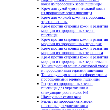
кожи из проросших зерен пшеницы
Крем для сухой чувствительной кожи
из проросших зерен пшеницы
Крем для жирной кожи из проросших
зерен пшеницы
Крем против старения кожи и развития
морщин из пророщенных зерен
пшеницы
Крем против старения кожи и развития
морщин из пророщенных зерен ржи
Крем против старения кожи и развития
морщин из пророщенных зерен овса
Крем против старения кожи и развития
морщин из пророщенных зерен ячменя
Тонизирующая ванна с сосновой хвоей
и пророщенными зернами пшеницы
Тонизирующая ванна со сбором трав и
пророщенными зернами пшеницы
Рецепт из пророщенных зерен
пшеницы для укрепления и
стимуляции роста волос №1
Шампунь из семян ржи
Рецепт из пророщенных зерен
пшеницы для укрепления и