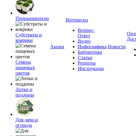
Проращиватели
Интересно
Вопрос-
Опл
Субстраты и
Ответ
Дос
коврики
Видео
Акции
Инфографика
Новости
Библиотека
Статьи
Семена
Рецепты
пищевых
Инструкции
цветов
Лотки и
поддоны
Для дачи и
огорода