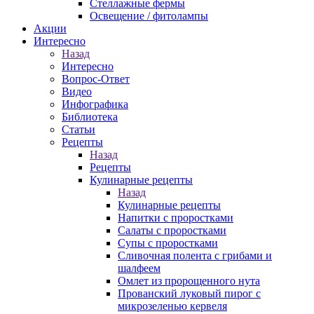
Стеллажные фермы
Освещение / фитолампы
Акции
Интересно
Назад
Интересно
Вопрос-Ответ
Видео
Инфографика
Библиотека
Статьи
Рецепты
Назад
Рецепты
Кулинарные рецепты
Назад
Кулинарные рецепты
Напитки с проростками
Салаты с проростками
Супы с проростками
Сливочная полента с грибами и
шалфеем
Омлет из пророщенного нута
Прованский луковый пирог с
микрозеленью кервеля