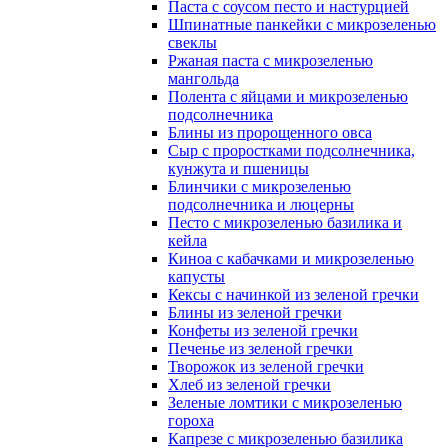
Паста с соусом песто и настурцией
Шпинатные панкейки с микрозеленью
свеклы
Ржаная паста с микрозеленью
мангольда
Полента с яйцами и микрозеленью
подсолнечника
Блины из пророщенного овса
Cыр с проростками подсолнечника,
кунжута и пшеницы
Блинчики с микрозеленью
подсолнечника и люцерны
Песто с микрозеленью базилика и
кейла
Киноа с кабачками и микрозеленью
капусты
Кексы с начинкой из зеленой гречки
Блины из зеленой гречки
Конфеты из зеленой гречки
Печенье из зеленой гречки
Творожок из зеленой гречки
Хлеб из зеленой гречки
Зеленые ломтики с микрозеленью
гороха
Капрезе с микрозеленью базилика