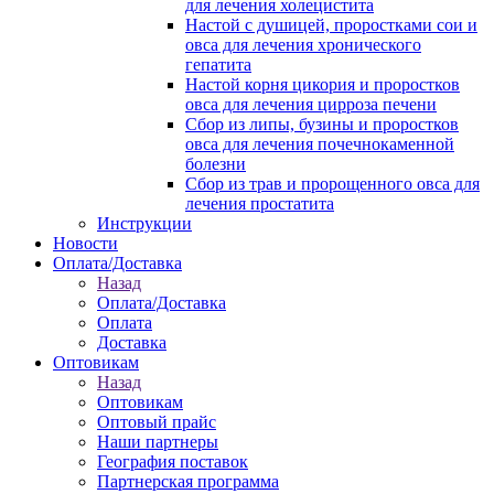
для лечения холецистита
Настой с душицей, проростками сои и
овса для лечения хронического
гепатита
Настой корня цикория и проростков
овса для лечения цирроза печени
Сбор из липы, бузины и проростков
овса для лечения почечнокаменной
болезни
Сбор из трав и пророщенного овса для
лечения простатита
Инструкции
Новости
Оплата/Доставка
Назад
Оплата/Доставка
Оплата
Доставка
Оптовикам
Назад
Оптовикам
Оптовый прайс
Наши партнеры
География поставок
Партнерская программа