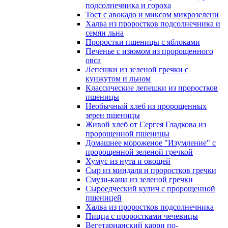
подсолнечника и гороха
Тост с авокадо и миксом микрозелени
Халва из проростков подсолнечника и
семян льна
Проростки пшеницы с яблоками
Печенье с изюмом из пророщенного
овса
Лепешки из зеленой гречки с
кунжутом и льном
Классические лепешки из проростков
пшеницы
Необычный хлеб из пророщенных
зерен пшеницы
Живой хлеб от Сергея Гладкова из
пророщенной пшеницы
Домашнее мороженое "Изумление" с
пророщенной зеленой гречкой
Хумус из нута и овощей
Сыр из миндаля и проростков гречки
Смузи-каша из зеленой гречки
Сыроедческий кулич с пророщенной
пшеницей
Халва из проростков подсолнечника
Пицца с проростками чечевицы
Вегетарианский карри по-