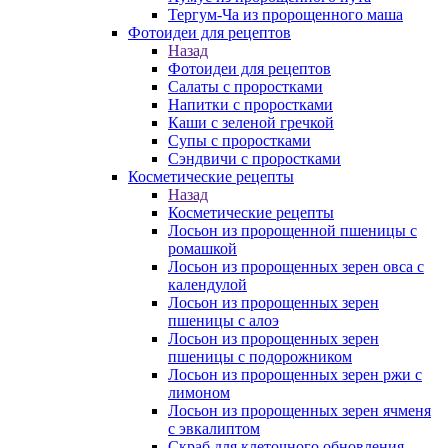
Тергум-Ча из пророщенного маша
Фотоидеи для рецептов
Назад
Фотоидеи для рецептов
Салаты с проростками
Напитки с проростками
Каши с зеленой гречкой
Супы с проростками
Сэндвичи с проростками
Косметические рецепты
Назад
Косметические рецепты
Лосьон из пророщенной пшеницы с
ромашкой
Лосьон из пророщенных зерен овса с
календулой
Лосьон из пророщенных зерен
пшеницы с алоэ
Лосьон из пророщенных зерен
пшеницы с подорожником
Лосьон из пророщенных зерен ржи с
лимоном
Лосьон из пророщенных зерен ячменя
с эвкалиптом
Скраб для клеточного обновления