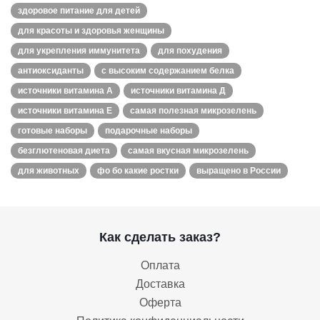
здоровое питание для детей
для красоты и здоровья женщины
для укрепления иммунитета
для похудения
антиоксиданты
с высоким содержанием белка
источники витамина А
источники витамина Д
источники витамина Е
самая полезная микрозелень
готовые наборы
подарочные наборы
безглютеновая диета
самая вкусная микрозелень
для животных
фо бо какие ростки
выращено в России
Как сделать заказ?
Оплата
Доставка
Оферта