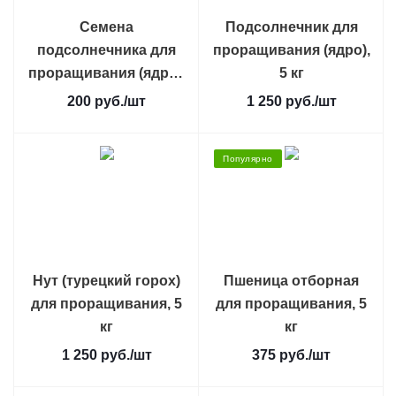
Семена
Подсолнечник для
подсолнечника для
проращивания (ядро),
проращивания (ядро),
5 кг
500 г
200
руб.
/шт
1 250
руб.
/шт
Популярно
Нут (турецкий горох)
Пшеница отборная
для проращивания, 5
для проращивания, 5
кг
кг
1 250
руб.
/шт
375
руб.
/шт