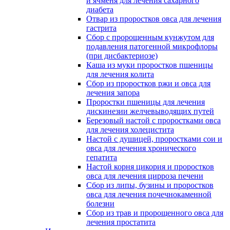
и ячменя для лечения сахарного
диабета
Отвар из проростков овса для лечения
гастрита
Сбор с пророщенным кунжутом для
подавления патогенной микрофлоры
(при дисбактериозе)
Каша из муки проростков пшеницы
для лечения колита
Сбор из проростков ржи и овса для
лечения запора
Проростки пшеницы для лечения
дискинезии желчевыводящих путей
Березовый настой с проростками овса
для лечения холецистита
Настой с душицей, проростками сои и
овса для лечения хронического
гепатита
Настой корня цикория и проростков
овса для лечения цирроза печени
Сбор из липы, бузины и проростков
овса для лечения почечнокаменной
болезни
Сбор из трав и пророщенного овса для
лечения простатита