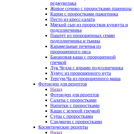
реджувелака
Живое сочиво с проростками пшеницы
Карри с проростками пажитника
Песто из кресс-салата
Мягкий сыр из проростков кунжута и
подсолнечника
Паштет из пророщенных семян
подсолнечника и тыквы
Карамельные печенья из
пророщенного овса
Банановая каша с пророщенной
гречкой
Лук Чедда с ядрами подсолнечника
Хумус из пророщенного нута
Тергум-Ча из пророщенного маша
Фотоидеи для рецептов
Назад
Фотоидеи для рецептов
Салаты с проростками
Напитки с проростками
Каши с зеленой гречкой
Супы с проростками
Сэндвичи с проростками
Косметические рецепты
Назад