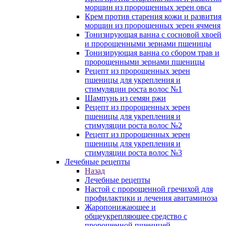
морщин из пророщенных зерен овса
Крем против старения кожи и развития
морщин из пророщенных зерен ячменя
Тонизирующая ванна с сосновой хвоей
и пророщенными зернами пшеницы
Тонизирующая ванна со сбором трав и
пророщенными зернами пшеницы
Рецепт из пророщенных зерен
пшеницы для укрепления и
стимуляции роста волос №1
Шампунь из семян ржи
Рецепт из пророщенных зерен
пшеницы для укрепления и
стимуляции роста волос №2
Рецепт из пророщенных зерен
пшеницы для укрепления и
стимуляции роста волос №3
Лечебные рецепты
Назад
Лечебные рецепты
Настой с пророщенной гречихой для
профилактики и лечения авитаминоза
Жаропонижающее и
общеукрепляющее средство с
пророщенной пшеницей