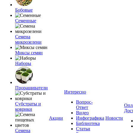
Бобовые
Семенные
Семена
микрозелени
Миксы семян
Наборы
Проращиватели
Интересно
Вопрос-
Субстраты и
Опл
Ответ
коврики
Дос
Видео
Акции
Инфографика
Новости
Библиотека
Статьи
Семена