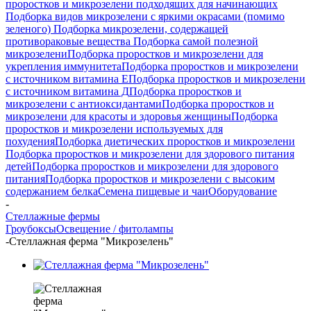
проростков и микрозелени подходящих для начинающих
Подборка видов микрозелени с яркими окрасами (помимо
зеленого)
Подборка микрозелени, содержащей
противораковые вещества
Подборка самой полезной
микрозелени
Подборка проростков и микрозелени для
укрепления иммунитета
Подборка проростков и микрозелени
с источником витамина Е
Подборка проростков и микрозелени
с источником витамина Д
Подборка проростков и
микрозелени с антиоксидантами
Подборка проростков и
микрозелени для красоты и здоровья женщины
Подборка
проростков и микрозелени используемых для
похудения
Подборка диетических проростков и микрозелени
Подборка проростков и микрозелени для здорового питания
детей
Подборка проростков и микрозелени для здорового
питания
Подборка проростков и микрозелени с высоким
содержанием белка
Семена пищевые и чаи
Оборудование
-
Стеллажные фермы
Гроубоксы
Освещение / фитолампы
-
Стеллажная ферма "Микрозелень"