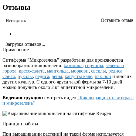
Отзывы
Оставить отзыв
Нет оценок
Загрузка отзывов...
Применение
Ситиферма "Микрозелень" разработана для производства
разнообразной микрозелени:
базилика
,
горчицы
,
зелёного
гороха
,
кресс-салата
,
мангольда
,
моркови
,
свеклы
,
редиса
Санго
,
руколы
,
редиса
,
репы
,
капусты кале
,
пак-чой
и многих
других культур. С одного яруса такой фермы за 7-10 дней
можно получить около 2 кг аппетитной микрозелени.
Видеоинструкция:
смотреть видео
"Как выращивать витграсс
и микрозелень"
Принцип работы
При выращивании растений на такой ферме используется