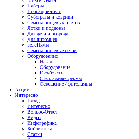
Миксы семян
Наборы
Проращиватели
Субстраты и коврики
Семена пищевых цветов
Лотки и поддоны
Для дачи и огорода
Для питомцев
ЗелеНямы
Семена пищевые и чаи
Оборудование
Назад
Оборудование
Гроубоксы
Стеллажные фермы
Освещение / фитолампы
Акции
Интересно
Назад
Интересно
Вопрос-Ответ
Видео
Инфографика
Библиотека
Статьи