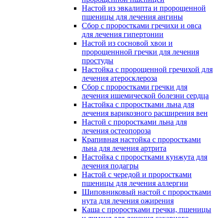
Настой из эвкалипта и пророщенной
пшеницы для лечения ангины
Сбор с проростками гречихи и овса
для лечения гипертонии
Настой из сосновой хвои и
пророщеннной гречки для лечения
простуды
Настойка с пророщенной гречихой для
лечения атеросклероза
Сбор с проростками гречки для
лечения ишемической болезни сердца
Настойка с проростками льна для
лечения варикозного расширения вен
Настой с проростками льна для
лечения остеопороза
Крапивная настойка с проростками
льна для лечения артрита
Настойка с проростками кунжута для
лечения подагры
Настой с чередой и проростками
пшеницы для лечения аллергии
Шиповниковый настой с проростками
нута для лечения ожирения
Каша с проростками гречки, пшеницы