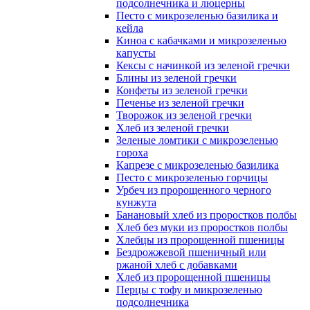
подсолнечника и люцерны
Песто с микрозеленью базилика и
кейла
Киноа с кабачками и микрозеленью
капусты
Кексы с начинкой из зеленой гречки
Блины из зеленой гречки
Конфеты из зеленой гречки
Печенье из зеленой гречки
Творожок из зеленой гречки
Хлеб из зеленой гречки
Зеленые ломтики с микрозеленью
гороха
Капрезе с микрозеленью базилика
Песто с микрозеленью горчицы
Урбеч из пророщенного черного
кунжута
Банановый хлеб из проростков полбы
Хлеб без муки из проростков полбы
Хлебцы из пророщенной пшеницы
Бездрожжевой пшеничный или
ржаной хлеб с добавками
Хлеб из пророщенной пшеницы
Перцы с тофу и микрозеленью
подсолнечника