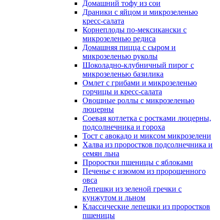
Домашний тофу из сои
Драники с яйцом и микрозеленью
кресс-салата
Корнеплоды по-мексикански с
микрозеленью редиса
Домашняя пицца с сыром и
микрозеленью руколы
Шоколадно-клубничный пирог с
микрозеленью базилика
Омлет с грибами и микрозеленью
горчицы и кресс-салата
Овощные роллы с микрозеленью
люцерны
Соевая котлетка с ростками люцерны,
подсолнечника и гороха
Тост с авокадо и миксом микрозелени
Халва из проростков подсолнечника и
семян льна
Проростки пшеницы с яблоками
Печенье с изюмом из пророщенного
овса
Лепешки из зеленой гречки с
кунжутом и льном
Классические лепешки из проростков
пшеницы