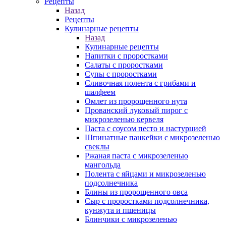
Рецепты
Назад
Рецепты
Кулинарные рецепты
Назад
Кулинарные рецепты
Напитки с проростками
Салаты с проростками
Супы с проростками
Сливочная полента с грибами и
шалфеем
Омлет из пророщенного нута
Прованский луковый пирог с
микрозеленью кервеля
Паста с соусом песто и настурцией
Шпинатные панкейки с микрозеленью
свеклы
Ржаная паста с микрозеленью
мангольда
Полента с яйцами и микрозеленью
подсолнечника
Блины из пророщенного овса
Cыр с проростками подсолнечника,
кунжута и пшеницы
Блинчики с микрозеленью