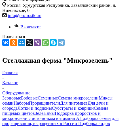
Россия, Удмуртская Республика, Завьяловский район, д.
Никольское, 6
info@pro-rostki.ru
Вконтакте
Поделиться
Стеллажная ферма "Микрозелень"
Главная
-
Каталог
-
Оборудование
Зерновые
Бобовые
Семенные
Семена микрозелени
Миксы
семян
Наборы
Проращиватели
Для питомцев
Для дачи и
огорода
Лотки и поддоны
Субстраты и коврики
Семена
пищевых цветов
ЗелеНямы
Подборка проростков и
микрозелени с источником витамина А
Подборка семян для
проращивания, выращенных в России
Подборка видов