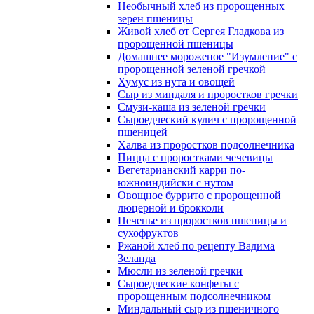
Необычный хлеб из пророщенных
зерен пшеницы
Живой хлеб от Сергея Гладкова из
пророщенной пшеницы
Домашнее мороженое "Изумление" с
пророщенной зеленой гречкой
Хумус из нута и овощей
Сыр из миндаля и проростков гречки
Смузи-каша из зеленой гречки
Сыроедческий кулич с пророщенной
пшеницей
Халва из проростков подсолнечника
Пицца с проростками чечевицы
Вегетарианский карри по-
южноиндийски с нутом
Овощное буррито с пророщенной
люцерной и брокколи
Печенье из проростков пшеницы и
сухофруктов
Ржаной хлеб по рецепту Вадима
Зеланда
Мюсли из зеленой гречки
Сыроедческие конфеты с
пророщенным подсолнечником
Миндальный сыр из пшеничного