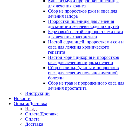
Каша из муки проростков пшеницы
для лечения колита
Сбор из проростков ржи и овса для
лечения запора
Проростки пшеницы для лечения
дискинезии желчевыводящих путей
Березовый настой с проростками овса
для лечения холецистита
Настой с душицей, проростками сои и
овса для лечения хронического
гепатита
Настой корня цикория и проростков
овса для лечения цирроза печени
Сбор из липы, бузины и проростков
овса для лечения почечнокаменной
болезни
Сбор из трав и пророщенного овса для
лечения простатита
Инструкции
Новости
Оплата/Доставка
Назад
Оплата/Доставка
Оплата
Доставка