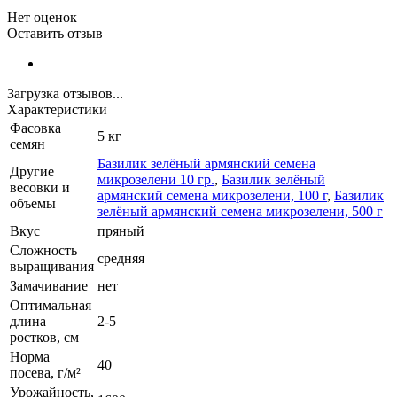
Нет оценок
Оставить отзыв
Загрузка отзывов...
Характеристики
Фасовка
5 кг
семян
Базилик зелёный армянский семена
Другие
микрозелени 10 гр.
,
Базилик зелёный
весовки и
армянский семена микрозелени, 100 г
,
Базилик
объемы
зелёный армянский семена микрозелени, 500 г
Вкус
пряный
Сложность
средняя
выращивания
Замачивание
нет
Оптимальная
длина
2-5
ростков, см
Норма
40
посева, г/м²
Урожайность,