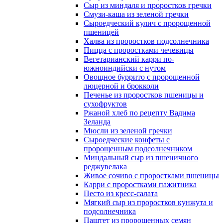
Сыр из миндаля и проростков гречки
Смузи-каша из зеленой гречки
Сыроедческий кулич с пророщенной
пшеницей
Халва из проростков подсолнечника
Пицца с проростками чечевицы
Вегетарианский карри по-
южноиндийски с нутом
Овощное буррито с пророщенной
люцерной и брокколи
Печенье из проростков пшеницы и
сухофруктов
Ржаной хлеб по рецепту Вадима
Зеланда
Мюсли из зеленой гречки
Сыроедческие конфеты с
пророщенным подсолнечником
Миндальный сыр из пшеничного
реджувелака
Живое сочиво с проростками пшеницы
Карри с проростками пажитника
Песто из кресс-салата
Мягкий сыр из проростков кунжута и
подсолнечника
Паштет из пророщенных семян