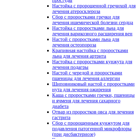
простуды
Настойка с пророщенной гречихой для
лечения атеросклероза
Сбор с проростками гречки для
лечения ишемической болезни сердца
Настойка с проростками льна для
лечения варикозного расширения вен
Настой с проростками льна для
лечения остеопороза
Крапивная настойка с проростками
льна для лечения артрита
Настойка с проростками кунжута для
лечения подагры
Настой с чередой и проростками
пшеницы для лечения аллергии
Шиповниковый настой с проростками
нута для лечения ожирения
Каша с проростками гречки, пшеницы
и ячменя для лечения сахарного
диабета
Отвар из проростков овса для лечения
гастрита
Сбор с пророщенным кунжутом для
подавления патогенной микрофлоры
(при дисбактериозе)