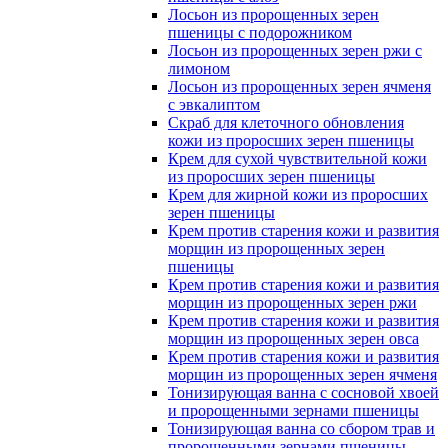
Лосьон из пророщенных зерен
пшеницы с подорожником
Лосьон из пророщенных зерен ржи с
лимоном
Лосьон из пророщенных зерен ячменя
с эвкалиптом
Скраб для клеточного обновления
кожи из проросших зерен пшеницы
Крем для сухой чувствительной кожи
из проросших зерен пшеницы
Крем для жирной кожи из проросших
зерен пшеницы
Крем против старения кожи и развития
морщин из пророщенных зерен
пшеницы
Крем против старения кожи и развития
морщин из пророщенных зерен ржи
Крем против старения кожи и развития
морщин из пророщенных зерен овса
Крем против старения кожи и развития
морщин из пророщенных зерен ячменя
Тонизирующая ванна с сосновой хвоей
и пророщенными зернами пшеницы
Тонизирующая ванна со сбором трав и
пророщенными зернами пшеницы