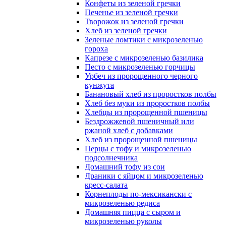
Конфеты из зеленой гречки
Печенье из зеленой гречки
Творожок из зеленой гречки
Хлеб из зеленой гречки
Зеленые ломтики с микрозеленью
гороха
Капрезе с микрозеленью базилика
Песто с микрозеленью горчицы
Урбеч из пророщенного черного
кунжута
Банановый хлеб из проростков полбы
Хлеб без муки из проростков полбы
Хлебцы из пророщенной пшеницы
Бездрожжевой пшеничный или
ржаной хлеб с добавками
Хлеб из пророщенной пшеницы
Перцы с тофу и микрозеленью
подсолнечника
Домашний тофу из сои
Драники с яйцом и микрозеленью
кресс-салата
Корнеплоды по-мексикански с
микрозеленью редиса
Домашняя пицца с сыром и
микрозеленью руколы