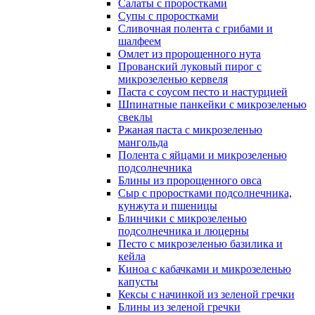
Салаты с проростками
Супы с проростками
Сливочная полента с грибами и
шалфеем
Омлет из пророщенного нута
Прованский луковый пирог с
микрозеленью кервеля
Паста с соусом песто и настурцией
Шпинатные панкейки с микрозеленью
свеклы
Ржаная паста с микрозеленью
мангольда
Полента с яйцами и микрозеленью
подсолнечника
Блины из пророщенного овса
Cыр с проростками подсолнечника,
кунжута и пшеницы
Блинчики с микрозеленью
подсолнечника и люцерны
Песто с микрозеленью базилика и
кейла
Киноа с кабачками и микрозеленью
капусты
Кексы с начинкой из зеленой гречки
Блины из зеленой гречки