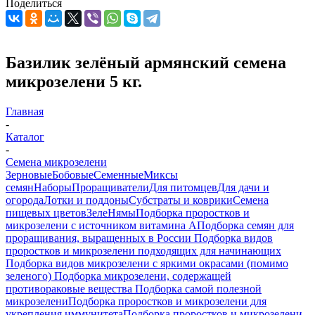
Поделиться
Базилик зелёный армянский семена
микрозелени 5 кг.
Главная
-
Каталог
-
Семена микрозелени
Зерновые
Бобовые
Семенные
Миксы
семян
Наборы
Проращиватели
Для питомцев
Для дачи и
огорода
Лотки и поддоны
Субстраты и коврики
Семена
пищевых цветов
ЗелеНямы
Подборка проростков и
микрозелени с источником витамина А
Подборка семян для
проращивания, выращенных в России
Подборка видов
проростков и микрозелени подходящих для начинающих
Подборка видов микрозелени с яркими окрасами (помимо
зеленого)
Подборка микрозелени, содержащей
противораковые вещества
Подборка самой полезной
микрозелени
Подборка проростков и микрозелени для
укрепления иммунитета
Подборка проростков и микрозелени