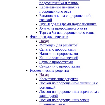
подсолнечника и тыквы
Карамельные печенья из
пророщенного овса
Банановая каша с пророщенной
гречкой
Лук Чедда с ядрами подсолнечника
Хумус из пророщенного нута
Тергум-Ча из пророщенного маша
Фотоидеи для рецептов
Назад
Фотоидеи для рецептов
Салаты с проростками
Напитки с проростками
Каши с зеленой гречкой
Супы с проростками
Сэндвичи с проростками
Косметические рецепты
Назад
Косметические рецепты
Лосьон из пророщенной пшеницы с
ромашкой
Лосьон из пророщенных зерен овса с
календулой
Лосьон из пророщенных зерен
пшеницы с алоэ