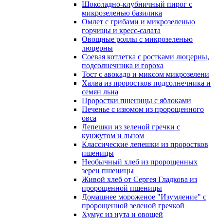
Шоколадно-клубничный пирог с
микрозеленью базилика
Омлет с грибами и микрозеленью
горчицы и кресс-салата
Овощные роллы с микрозеленью
люцерны
Соевая котлетка с ростками люцерны,
подсолнечника и гороха
Тост с авокадо и миксом микрозелени
Халва из проростков подсолнечника и
семян льна
Проростки пшеницы с яблоками
Печенье с изюмом из пророщенного
овса
Лепешки из зеленой гречки с
кунжутом и льном
Классические лепешки из проростков
пшеницы
Необычный хлеб из пророщенных
зерен пшеницы
Живой хлеб от Сергея Гладкова из
пророщенной пшеницы
Домашнее мороженое "Изумление" с
пророщенной зеленой гречкой
Хумус из нута и овощей