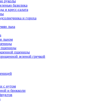
ью руколы
еленью базилика
ы и кресс-салата
ны
одсолнечника и гороха
емян льна
а
 и льном
пшеницы
н пшеницы
орощенной пшеницы
орощенной зеленой гречкой
шеницей
и с нутом
ной и брокколи
фруктов
а