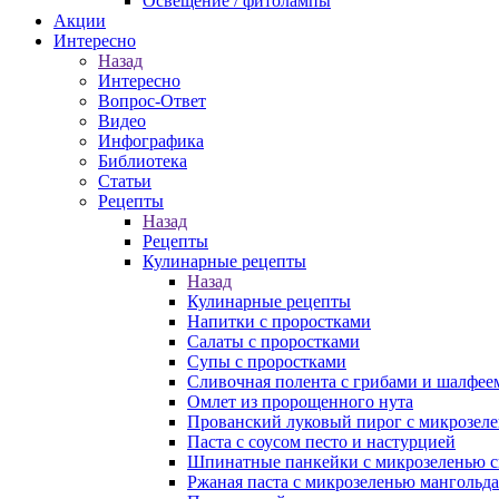
Освещение / фитолампы
Акции
Интересно
Назад
Интересно
Вопрос-Ответ
Видео
Инфографика
Библиотека
Статьи
Рецепты
Назад
Рецепты
Кулинарные рецепты
Назад
Кулинарные рецепты
Напитки с проростками
Салаты с проростками
Супы с проростками
Сливочная полента с грибами и шалфее
Омлет из пророщенного нута
Прованский луковый пирог с микрозеле
Паста с соусом песто и настурцией
Шпинатные панкейки с микрозеленью 
Ржаная паста с микрозеленью мангольда