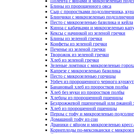
Полента с яйцами и микрозеленью подс
Блины из пророщенного овса
Cыр с проростками подсолнечника, ку
Блинчики с микрозеленью подсолнечни
Песто с микрозеленью базилика и кейла
Киноа с кабачками и микрозеленью кап
Кексы с начинкой из зеленой гречки
Блины из зеленой гречки
Конфеты из зеленой гречки
Печенье из зеленой гречки
Творожок из зеленой гречки
Хлеб из зеленой гречки
Зеленые ломтики с микрозеленью горох
Капрезе с микрозеленью базилика
Песто с микрозеленью горчицы
Урбеч из пророщенного черного кунжут
Банановый хлеб из проростков полбы
Хлеб без муки из проростков полбы
Хлебцы из пророщенной пшеницы
Бездрожжевой пшеничный или ржаной х
Хлеб из пророщенной пшеницы
Перцы с тофу и микрозеленью подсолн
Домашний тофу из сои
Драники с яйцом и микрозеленью кресс-
Корнеплоды по-мексикански с микрозел