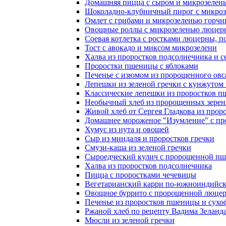
Домашняя пицца с сыром и микрозелен
Шоколадно-клубничный пирог с микроз
Омлет с грибами и микрозеленью горчиц
Овощные роллы с микрозеленью люцер
Соевая котлетка с ростками люцерны, п
Тост с авокадо и миксом микрозелени
Халва из проростков подсолнечника и с
Проростки пшеницы с яблоками
Печенье с изюмом из пророщенного овс
Лепешки из зеленой гречки с кунжутом
Классические лепешки из проростков 
Необычный хлеб из пророщенных зере
Живой хлеб от Сергея Гладкова из пр
Домашнее мороженое "Изумление" с пр
Хумус из нута и овощей
Сыр из миндаля и проростков гречки
Смузи-каша из зеленой гречки
Сыроедческий кулич с пророщенной п
Халва из проростков подсолнечника
Пицца с проростками чечевицы
Вегетарианский карри по-южноиндийск
Овощное буррито с пророщенной люцер
Печенье из проростков пшеницы и сухо
Ржаной хлеб по рецепту Вадима Зеланд
Мюсли из зеленой гречки