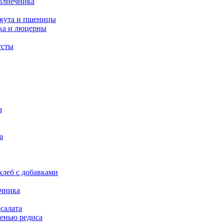
олнечника
нжута и пшеницы
ка и люцерны
усты
а
а
леб с добавками
ечника
салата
енью редиса