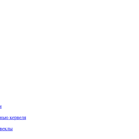
м
нью кервеля
свеклы