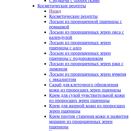
Сэндвичи с проростками
Косметические рецепты
Назад
Косметические рецепты
Лосьон из пророщенной пшеницы с
ромашкой
Лосьон из пророщенных зерен овса с
календулой
Лосьон из пророщенных зерен
пшеницы с алоэ
Лосьон из пророщенных зерен
пшеницы с подорожником
Лосьон из пророщенных зерен ржи с
лимоном
Лосьон из пророщенных зерен ячменя
с эвкалиптом
Скраб для клеточного обновления
кожи из проросших зерен пшеницы
Крем для сухой чувствительной кожи
из проросших зерен пшеницы
Крем для жирной кожи из проросших
зерен пшеницы
Крем против старения кожи и развития
морщин из пророщенных зерен
пшеницы