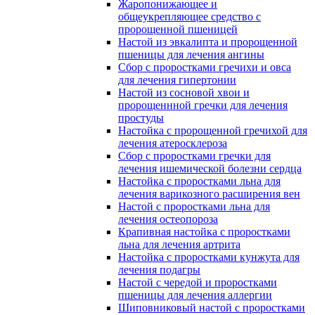
Жаропонижающее и
общеукрепляющее средство с
пророщенной пшеницей
Настой из эвкалипта и пророщенной
пшеницы для лечения ангины
Сбор с проростками гречихи и овса
для лечения гипертонии
Настой из сосновой хвои и
пророщеннной гречки для лечения
простуды
Настойка с пророщенной гречихой для
лечения атеросклероза
Сбор с проростками гречки для
лечения ишемической болезни сердца
Настойка с проростками льна для
лечения варикозного расширения вен
Настой с проростками льна для
лечения остеопороза
Крапивная настойка с проростками
льна для лечения артрита
Настойка с проростками кунжута для
лечения подагры
Настой с чередой и проростками
пшеницы для лечения аллергии
Шиповниковый настой с проростками