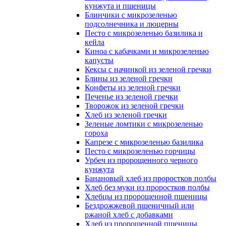
кунжута и пшеницы
Блинчики с микрозеленью
подсолнечника и люцерны
Песто с микрозеленью базилика и
кейла
Киноа с кабачками и микрозеленью
капусты
Кексы с начинкой из зеленой гречки
Блины из зеленой гречки
Конфеты из зеленой гречки
Печенье из зеленой гречки
Творожок из зеленой гречки
Хлеб из зеленой гречки
Зеленые ломтики с микрозеленью
гороха
Капрезе с микрозеленью базилика
Песто с микрозеленью горчицы
Урбеч из пророщенного черного
кунжута
Банановый хлеб из проростков полбы
Хлеб без муки из проростков полбы
Хлебцы из пророщенной пшеницы
Бездрожжевой пшеничный или
ржаной хлеб с добавками
Хлеб из пророщенной пшеницы