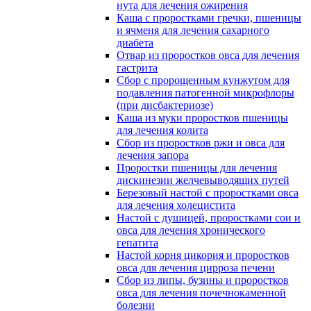
нута для лечения ожирения
Каша с проростками гречки, пшеницы
и ячменя для лечения сахарного
диабета
Отвар из проростков овса для лечения
гастрита
Сбор с пророщенным кунжутом для
подавления патогенной микрофлоры
(при дисбактериозе)
Каша из муки проростков пшеницы
для лечения колита
Сбор из проростков ржи и овса для
лечения запора
Проростки пшеницы для лечения
дискинезии желчевыводящих путей
Березовый настой с проростками овса
для лечения холецистита
Настой с душицей, проростками сои и
овса для лечения хронического
гепатита
Настой корня цикория и проростков
овса для лечения цирроза печени
Сбор из липы, бузины и проростков
овса для лечения почечнокаменной
болезни