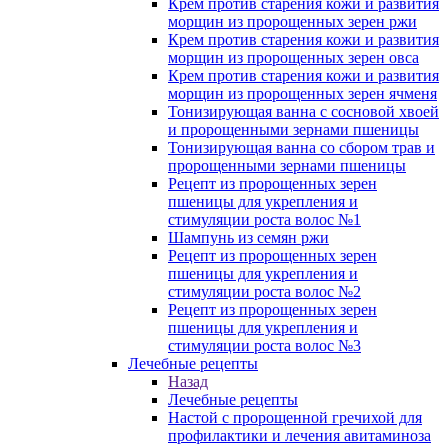
Крем против старения кожи и развития
морщин из пророщенных зерен ржи
Крем против старения кожи и развития
морщин из пророщенных зерен овса
Крем против старения кожи и развития
морщин из пророщенных зерен ячменя
Тонизирующая ванна с сосновой хвоей
и пророщенными зернами пшеницы
Тонизирующая ванна со сбором трав и
пророщенными зернами пшеницы
Рецепт из пророщенных зерен
пшеницы для укрепления и
стимуляции роста волос №1
Шампунь из семян ржи
Рецепт из пророщенных зерен
пшеницы для укрепления и
стимуляции роста волос №2
Рецепт из пророщенных зерен
пшеницы для укрепления и
стимуляции роста волос №3
Лечебные рецепты
Назад
Лечебные рецепты
Настой с пророщенной гречихой для
профилактики и лечения авитаминоза