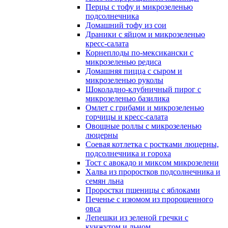
Перцы с тофу и микрозеленью
подсолнечника
Домашний тофу из сои
Драники с яйцом и микрозеленью
кресс-салата
Корнеплоды по-мексикански с
микрозеленью редиса
Домашняя пицца с сыром и
микрозеленью руколы
Шоколадно-клубничный пирог с
микрозеленью базилика
Омлет с грибами и микрозеленью
горчицы и кресс-салата
Овощные роллы с микрозеленью
люцерны
Соевая котлетка с ростками люцерны,
подсолнечника и гороха
Тост с авокадо и миксом микрозелени
Халва из проростков подсолнечника и
семян льна
Проростки пшеницы с яблоками
Печенье с изюмом из пророщенного
овса
Лепешки из зеленой гречки с
кунжутом и льном