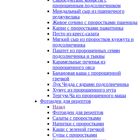
пророщенным подсолнечником
Миндальный сыр из пшеничного
реджувелака
Живое сочиво с проростками пшеницы
Карри с проростками пажитника
Песто из кресс-салата
Мягкий сыр из проростков кунжута и
подсолнечника
Паштет из пророщенных семян
подсолнечника и тыквы
Карамельные печенья из
пророщенного овса
Банановая каша с пророщенной
гречкой
Лук Чедда с ядрами подсолнечника
Хумус из пророщенного нута
Тергум-Ча из пророщенного маша
Фотоидеи для рецептов
Назад
Фотоидеи для рецептов
Салаты с проростками
Напитки с проростками
Каши с зеленой гречкой
Супы с проростками