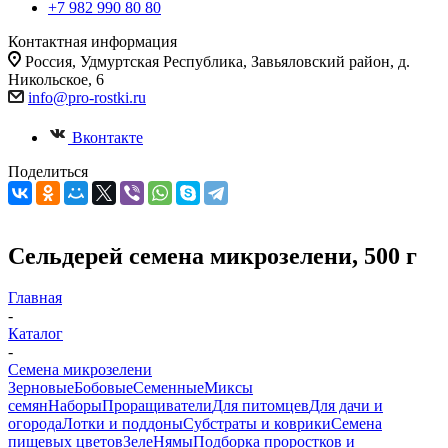
+7 982 990 80 80
Контактная информация
Россия, Удмуртская Республика, Завьяловский район, д.
Никольское, 6
info@pro-rostki.ru
Вконтакте
Поделиться
Сельдерей семена микрозелени, 500 г
Главная
-
Каталог
-
Семена микрозелени
Зерновые
Бобовые
Семенные
Миксы
семян
Наборы
Проращиватели
Для питомцев
Для дачи и
огорода
Лотки и поддоны
Субстраты и коврики
Семена
пищевых цветов
ЗелеНямы
Подборка проростков и