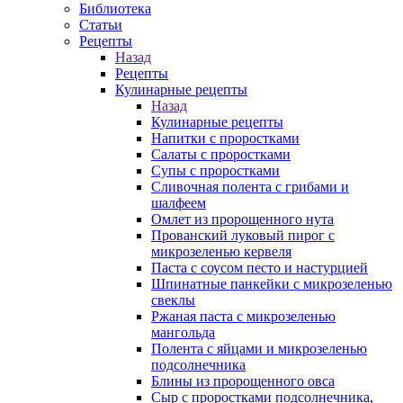
Библиотека
Статьи
Рецепты
Назад
Рецепты
Кулинарные рецепты
Назад
Кулинарные рецепты
Напитки с проростками
Салаты с проростками
Супы с проростками
Сливочная полента с грибами и
шалфеем
Омлет из пророщенного нута
Прованский луковый пирог с
микрозеленью кервеля
Паста с соусом песто и настурцией
Шпинатные панкейки с микрозеленью
свеклы
Ржаная паста с микрозеленью
мангольда
Полента с яйцами и микрозеленью
подсолнечника
Блины из пророщенного овса
Cыр с проростками подсолнечника,