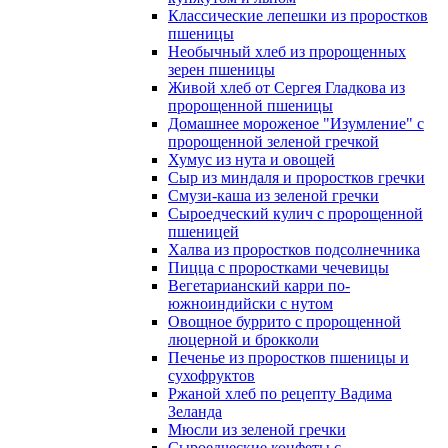
Классические лепешки из проростков
пшеницы
Необычный хлеб из пророщенных
зерен пшеницы
Живой хлеб от Сергея Гладкова из
пророщенной пшеницы
Домашнее мороженое "Изумление" с
пророщенной зеленой гречкой
Хумус из нута и овощей
Сыр из миндаля и проростков гречки
Смузи-каша из зеленой гречки
Сыроедческий кулич с пророщенной
пшеницей
Халва из проростков подсолнечника
Пицца с проростками чечевицы
Вегетарианский карри по-
южноиндийски с нутом
Овощное буррито с пророщенной
люцерной и брокколи
Печенье из проростков пшеницы и
сухофруктов
Ржаной хлеб по рецепту Вадима
Зеланда
Мюсли из зеленой гречки
Сыроедческие конфеты с