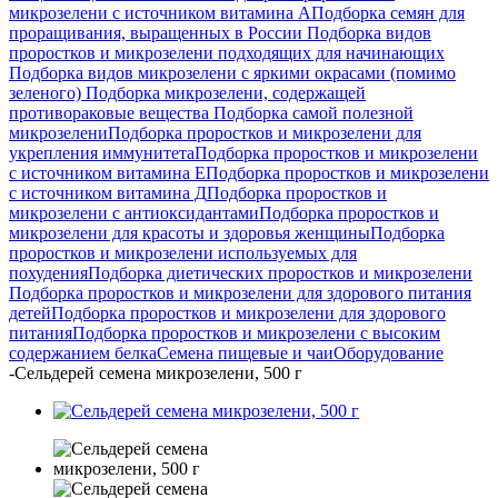
микрозелени с источником витамина А
Подборка семян для
проращивания, выращенных в России
Подборка видов
проростков и микрозелени подходящих для начинающих
Подборка видов микрозелени с яркими окрасами (помимо
зеленого)
Подборка микрозелени, содержащей
противораковые вещества
Подборка самой полезной
микрозелени
Подборка проростков и микрозелени для
укрепления иммунитета
Подборка проростков и микрозелени
с источником витамина Е
Подборка проростков и микрозелени
с источником витамина Д
Подборка проростков и
микрозелени с антиоксидантами
Подборка проростков и
микрозелени для красоты и здоровья женщины
Подборка
проростков и микрозелени используемых для
похудения
Подборка диетических проростков и микрозелени
Подборка проростков и микрозелени для здорового питания
детей
Подборка проростков и микрозелени для здорового
питания
Подборка проростков и микрозелени с высоким
содержанием белка
Семена пищевые и чаи
Оборудование
-
Сельдерей семена микрозелени, 500 г