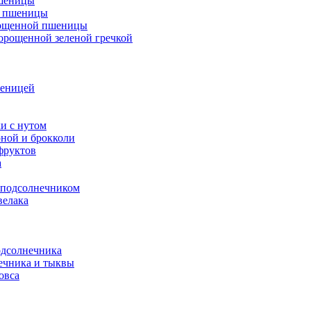
пшеницы
н пшеницы
орощенной пшеницы
орощенной зеленой гречкой
шеницей
и с нутом
ной и брокколи
фруктов
а
 подсолнечником
велака
одсолнечника
ечника и тыквы
овса