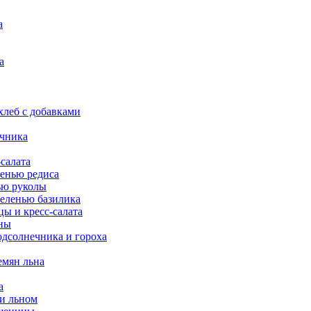
а
а
леб с добавками
ечника
салата
енью редиса
ью руколы
еленью базилика
ы и кресс-салата
ны
одсолнечника и гороха
емян льна
а
 и льном