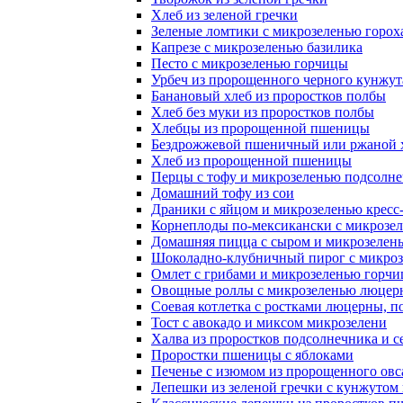
Хлеб из зеленой гречки
Зеленые ломтики с микрозеленью горох
Капрезе с микрозеленью базилика
Песто с микрозеленью горчицы
Урбеч из пророщенного черного кунжут
Банановый хлеб из проростков полбы
Хлеб без муки из проростков полбы
Хлебцы из пророщенной пшеницы
Бездрожжевой пшеничный или ржаной х
Хлеб из пророщенной пшеницы
Перцы с тофу и микрозеленью подсолн
Домашний тофу из сои
Драники с яйцом и микрозеленью кресс-
Корнеплоды по-мексикански с микрозел
Домашняя пицца с сыром и микрозелен
Шоколадно-клубничный пирог с микроз
Омлет с грибами и микрозеленью горчиц
Овощные роллы с микрозеленью люцер
Соевая котлетка с ростками люцерны, п
Тост с авокадо и миксом микрозелени
Халва из проростков подсолнечника и с
Проростки пшеницы с яблоками
Печенье с изюмом из пророщенного овс
Лепешки из зеленой гречки с кунжутом