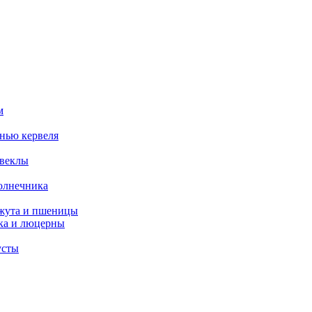
м
нью кервеля
свеклы
олнечника
нжута и пшеницы
ка и люцерны
усты