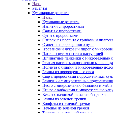
Назад
Рецепты
Кулинарные рецепты
Назад
Кулинарные рецепты
Напитки с проростками
Салаты с проростками
Супы с проростками
Сливочная полента с грибами и шалфее
Омлет из пророщенного нута
Прованский луковый пирог с микрозеле
Паста с соусом песто и настурцией
Шпинатные панкейки с микрозеленью 
Ржаная паста с микрозеленью мангольда
Полента с яйцами и микрозеленью подс
Блины из пророщенного овса
Cыр с проростками подсолнечника, ку
Блинчики с микрозеленью подсолнечни
Песто с микрозеленью базилика и кейла
Киноа с кабачками и микрозеленью кап
Кексы с начинкой из зеленой гречки
Блины из зеленой гречки
Конфеты из зеленой гречки
Печенье из зеленой гречки
Творожок из зеленой гречки