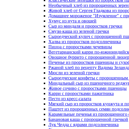
Классические лепешки из проростков 
Необычный хлеб из пророщенных зере
Живой хлеб от Сергея Гладкова из пр
Домашнее мороженое "Изумление" с пр
Хумус из нута и овощей
Сыр из миндаля и проростков гречки
Смузи-каша из зеленой гречки
Сыроедческий кулич с пророщенной п
Халва из проростков подсолнечника
Пицца с проростками чечевицы
Вегетарианский карри по-южноиндийск
Овощное буррито с пророщенной люцер
Печенье из проростков пшеницы и сухо
Ржаной хлеб по рецепту Вадима Зеланд
Мюсли из зеленой гречки
Сыроедческие конфеты с пророщенным
Миндальный сыр из пшеничного реджу
Живое сочиво с проростками пшеницы
Карри с проростками пажитника
Песто из кресс-салата
Мягкий сыр из проростков кунжута и п
Паштет из пророщенных семян подсолн
Карамельные печенья из пророщенного 
Банановая каша с пророщенной гречкой
Лук Чедда с ядрами подсолнечника