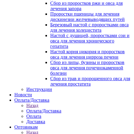
Сбор из проростков ржи и овса для
лечения запора
Проростки пшеницы для лечения
дискинезии желчевыводящих путей
Березовый настой с проростками овса
для лечения холецистита
Настой с душицей, проростками сои и
овса для лечения хронического
гепатита
Настой корня цикория и проростков
овса для лечения цирроза печени
Сбор из липы, бузины и проростков
овса для лечения почечнокаменной
болезни
Сбор из трав и пророщенного овса для
лечения простатита
Инструкции
Новости
Оплата/Доставка
Назад
Оплата/Доставка
Оплата
Доставка
Оптовикам
Назад