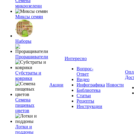
Семена
микрозелени
Миксы семян
Наборы
Проращиватели
Интересно
Вопрос-
Опл
Субстраты и
Ответ
Дос
коврики
Видео
Акции
Инфографика
Новости
Библиотека
Статьи
Семена
Рецепты
пищевых
Инструкции
цветов
Лотки и
поддоны