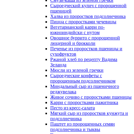
Смузи-каша из зеленой гречки
Сыроедческий кулич с пророщенной
пшеницей
Халва из проростков подсолнечника
Пицца с проростками чечевицы
Вегетарианский карри по-
южноиндийски с нутом
Овощное буррито с пророщенной
люцерной и брокколи
Печенье из проростков пшеницы и
сухофруктов
Ржаной хлеб по рецепту Вадима
Зеланда
Мюсли из зеленой гречки
Сыроедческие конфеты с
пророщенным подсолнечником
Миндальный сыр из пшеничного
реджувелака
Живое сочиво с проростками пшеницы
Карри с проростками пажитника
Песто из кресс-салата
Мягкий сыр из проростков кунжута и
подсолнечника
Паштет из пророщенных семян
подсолнечника и тыквы