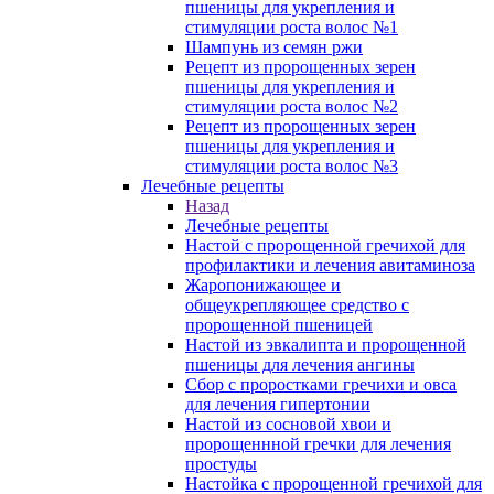
пшеницы для укрепления и
стимуляции роста волос №1
Шампунь из семян ржи
Рецепт из пророщенных зерен
пшеницы для укрепления и
стимуляции роста волос №2
Рецепт из пророщенных зерен
пшеницы для укрепления и
стимуляции роста волос №3
Лечебные рецепты
Назад
Лечебные рецепты
Настой с пророщенной гречихой для
профилактики и лечения авитаминоза
Жаропонижающее и
общеукрепляющее средство с
пророщенной пшеницей
Настой из эвкалипта и пророщенной
пшеницы для лечения ангины
Сбор с проростками гречихи и овса
для лечения гипертонии
Настой из сосновой хвои и
пророщеннной гречки для лечения
простуды
Настойка с пророщенной гречихой для