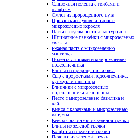
Сливочная полента с грибами и
шалфеем
Омлет из пророщенного нута
Прованский луковый пирог с
микрозеленью кервеля
Паста с соусом песто и настурцией
Шпинатные панкейки с микрозеленью
свеклы
Ржаная паста с микрозеленью
мангольда
Полента с яйцами и микрозеленью
подсолнечника
Блины из пророщенного овса
Cыр с проростками подсолнечника,
кунжута и пшеницы
Блинчики с микрозеленью
подсолнечника и люцерны
Песто с микрозеленью базилика и
кейла
Киноа с кабачками и микрозеленью
капусты
Кексы с начинкой из зеленой гречки
Блины из зеленой гречки
Конфеты из зеленой гречки
Печенье из зеленой гречки