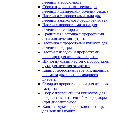
лечения атеросклероза
Сбор с проростками гречки для
лечения ишемической болезни сердца
Настойка с проростками льна для
лечения варикозного расширения вен
Настой с проростками льна для
лечения остеопороза
Крапивная настойка с проростками
льна для лечения артрита
Настойка с проростками кунжута для
лечения подагры
Настой с чередой и проростками
пшеницы для лечения аллергии
Шиповниковый настой с проростками
нута для лечения ожирения
Каша с проростками гречки, пшеницы
и ячменя для лечения сахарного
диабета
Отвар из проростков овса для лечения
гастрита
Сбор с пророщенным кунжутом для
подавления патогенной микрофлоры
(при дисбактериозе)
Каша из муки проростков пшеницы
для лечения колита