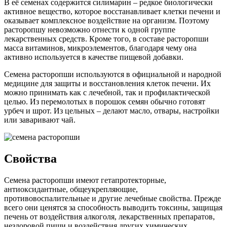
В её семенах содержится силимарин – редкое биологически
активное вещество, которое восстанавливает клетки печени и
оказывает комплексное воздействие на организм. Поэтому
расторопшу невозможно отнести к одной группе
лекарственных средств. Кроме того, в составе расторопши
масса витаминов, микроэлементов, благодаря чему она
активно используется в качестве пищевой добавки.
Семена расторопши используются в официальной и народной
медицине для защиты и восстановления клеток печени. Их
можно принимать как с лечебной, так и профилактической
целью. Из перемолотых в порошок семян обычно готовят
урбеч и шрот. Из цельных – делают масло, отвары, настройки
или заваривают чай.
Свойства
Семена расторопши имеют гетапротекторные,
антиоксидантные, общеукрепляющие,
противовоспалительные и другие лечебные свойства. Прежде
всего они ценятся за способность выводить токсины, защищая
печень от воздействия алкоголя, лекарственных препаратов,
нездоровой пищи и воздействия других химических