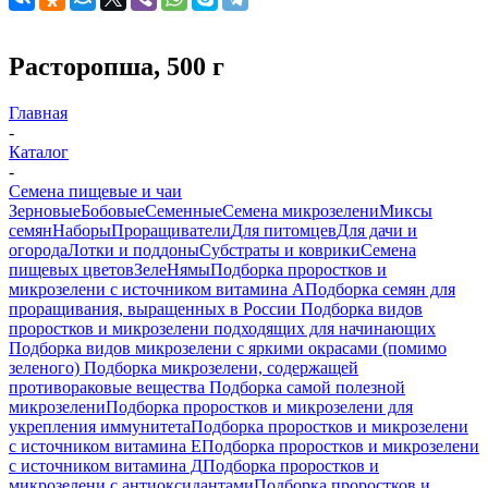
Расторопша, 500 г
Главная
-
Каталог
-
Семена пищевые и чаи
Зерновые
Бобовые
Семенные
Семена микрозелени
Миксы
семян
Наборы
Проращиватели
Для питомцев
Для дачи и
огорода
Лотки и поддоны
Субстраты и коврики
Семена
пищевых цветов
ЗелеНямы
Подборка проростков и
микрозелени с источником витамина А
Подборка семян для
проращивания, выращенных в России
Подборка видов
проростков и микрозелени подходящих для начинающих
Подборка видов микрозелени с яркими окрасами (помимо
зеленого)
Подборка микрозелени, содержащей
противораковые вещества
Подборка самой полезной
микрозелени
Подборка проростков и микрозелени для
укрепления иммунитета
Подборка проростков и микрозелени
с источником витамина Е
Подборка проростков и микрозелени
с источником витамина Д
Подборка проростков и
микрозелени с антиоксидантами
Подборка проростков и