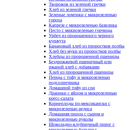
Творожок из зеленой гречки
Хлеб из зеленой гречки
Зеленые ломтики с микрозеленью
гороха
Капрезе с микрозеленью базилика
Песто с микрозеленью горчицы
Урбеч из пророщенного черного
кунжута
Банановый хлеб из проростков полбы
Хлеб без муки из проростков полбы
Хлебцы из пророщенной пшеницы
Бездрожжевой пшеничный или
ржаной хлеб с добавками
Хлеб из пророщенной пшеницы
Перцы с тофу и микрозеленью
подсолнечника
Домашний тофу из сои
Драники с яйцом и микрозеленью
кресс-салата
Корнеплоды по-мексикански с
микрозеленью редиса
Домашняя пицца с сыром и
микрозеленью руколы
Шоколадно-клубничный пирог с
микрозеленью базилика