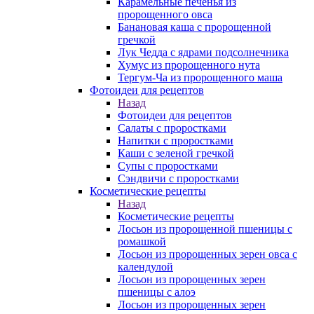
Карамельные печенья из
пророщенного овса
Банановая каша с пророщенной
гречкой
Лук Чедда с ядрами подсолнечника
Хумус из пророщенного нута
Тергум-Ча из пророщенного маша
Фотоидеи для рецептов
Назад
Фотоидеи для рецептов
Салаты с проростками
Напитки с проростками
Каши с зеленой гречкой
Супы с проростками
Сэндвичи с проростками
Косметические рецепты
Назад
Косметические рецепты
Лосьон из пророщенной пшеницы с
ромашкой
Лосьон из пророщенных зерен овса с
календулой
Лосьон из пророщенных зерен
пшеницы с алоэ
Лосьон из пророщенных зерен