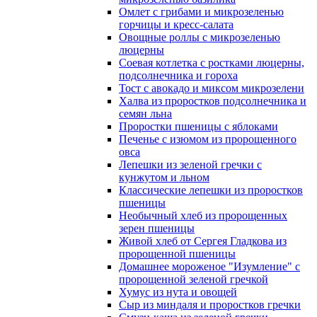
Омлет с грибами и микрозеленью
горчицы и кресс-салата
Овощные роллы с микрозеленью
люцерны
Соевая котлетка с ростками люцерны,
подсолнечника и гороха
Тост с авокадо и миксом микрозелени
Халва из проростков подсолнечника и
семян льна
Проростки пшеницы с яблоками
Печенье с изюмом из пророщенного
овса
Лепешки из зеленой гречки с
кунжутом и льном
Классические лепешки из проростков
пшеницы
Необычный хлеб из пророщенных
зерен пшеницы
Живой хлеб от Сергея Гладкова из
пророщенной пшеницы
Домашнее мороженое "Изумление" с
пророщенной зеленой гречкой
Хумус из нута и овощей
Сыр из миндаля и проростков гречки