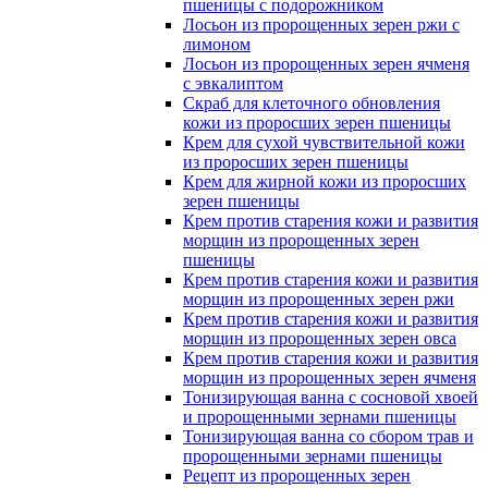
пшеницы с подорожником
Лосьон из пророщенных зерен ржи с
лимоном
Лосьон из пророщенных зерен ячменя
с эвкалиптом
Скраб для клеточного обновления
кожи из проросших зерен пшеницы
Крем для сухой чувствительной кожи
из проросших зерен пшеницы
Крем для жирной кожи из проросших
зерен пшеницы
Крем против старения кожи и развития
морщин из пророщенных зерен
пшеницы
Крем против старения кожи и развития
морщин из пророщенных зерен ржи
Крем против старения кожи и развития
морщин из пророщенных зерен овса
Крем против старения кожи и развития
морщин из пророщенных зерен ячменя
Тонизирующая ванна с сосновой хвоей
и пророщенными зернами пшеницы
Тонизирующая ванна со сбором трав и
пророщенными зернами пшеницы
Рецепт из пророщенных зерен