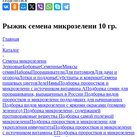
Поделиться
Рыжик семена микрозелени 10 гр.
Главная
-
Каталог
-
Семена микрозелени
Зерновые
Бобовые
Семенные
Миксы
семян
Наборы
Проращиватели
Для питомцев
Для дачи и
огорода
Лотки и поддоны
Субстраты и коврики
Семена
пищевых цветов
ЗелеНямы
Подборка проростков и
микрозелени с источником витамина А
Подборка семян для
проращивания, выращенных в России
Подборка видов
проростков и микрозелени подходящих для начинающих
Подборка видов микрозелени с яркими окрасами (помимо
зеленого)
Подборка микрозелени, содержащей
противораковые вещества
Подборка самой полезной
микрозелени
Подборка проростков и микрозелени для
укрепления иммунитета
Подборка проростков и микрозелени
с источником витамина Е
Подборка проростков и микрозелени