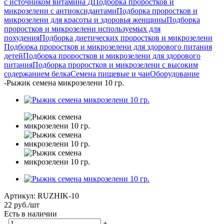
с источником витамина Д
Подборка проростков и
микрозелени с антиоксидантами
Подборка проростков и
микрозелени для красоты и здоровья женщины
Подборка
проростков и микрозелени используемых для
похудения
Подборка диетических проростков и микрозелени
Подборка проростков и микрозелени для здорового питания
детей
Подборка проростков и микрозелени для здорового
питания
Подборка проростков и микрозелени с высоким
содержанием белка
Семена пищевые и чаи
Оборудование
-
Рыжик семена микрозелени 10 гр.
Артикул:
RUZHIK-10
22
руб.
/шт
Есть в наличии
-
+