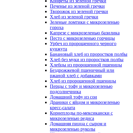
Конфеты из зеленой гречки
Печенье из зеленой гречки
Творожок из зеленой гречки
Хлеб из зеленой гречки
Зеленые ломтики с микрозеленью
гороха
Капрезе с микрозеленью базилика
Песто с микрозеленью горчицы
Урбеч из пророщенного черного
кунжута
Банановый хлеб из проростков полбы
Хлеб без муки из проростков полбы
Хлебцы из пророщенной пшеницы
Бездрожжевой пшеничный или
ржаной хлеб с добавками
Хлеб из пророщенной пшеницы
Перцы с тофу и микрозеленью
подсолнечника
Домашний тофу из сои
Драники с яйцом и микрозеленью
кресс-салата
Корнеплоды по-мексикански с
микрозеленью редиса
Домашняя пицца с сыром и
микрозеленью руколы