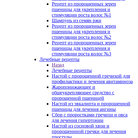
Рецепт из пророщенных зерен
пшеницы для укрепления и
стимуляции роста волос №1
Шампунь из семян ржи
Рецепт из пророщенных зерен
пшеницы для укрепления и
стимуляции роста волос №2
Рецепт из пророщенных зерен
пшеницы для укрепления и
стимуляции роста волос №3
Лечебные рецепты
Назад
Лечебные рецепты
Настой с пророщенной гречихой для
профилактики и лечения авитаминоза
Жаропонижающее и
общеукрепляющее средство с
пророщенной пшеницей
Настой из эвкалипта и пророщенной
пшеницы для лечения ангины
Сбор с проростками гречихи и овса
для лечения гипертонии
Настой из сосновой хвои и
пророщеннной гречки для лечения
простуды