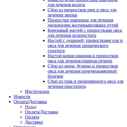
для лечения колита
Сбор из проростков ржи и овса для
лечения запора
Проростки пшеницы для лечения
дискинезии желчевыводящих путей
Березовый настой с проростками овса
для лечения холецистита
Настой с душицей, проростками сои и
овса для лечения хронического
гепатита
Настой корня цикория и проростков
овса для лечения цирроза печени
Сбор из липы, бузины и проростков
овса для лечения почечнокаменной
болезни
Сбор из трав и пророщенного овса для
лечения простатита
Инструкции
Новости
Оплата/Доставка
Назад
Оплата/Доставка
Оплата
Доставка