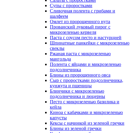
Салаты с проростками
Супы с проростками
Сливочная полента с грибами и
шалфеем
Омлет из пророщенного нута
Прованский луковый пирог с
микрозеленью кервеля
Паста с соусом песто и настурцией
Шпинатные панкейки с микрозеленью
свеклы
Ржаная паста с микрозеленью
мангольда
Полента с яйцами и микрозеленью
подсолнечника
Блины из пророщенного овса
Cыр с проростками подсолнечника,
кунжута и пшеницы
Блинчики с микрозеленью
подсолнечника и люцерны
Песто с микрозеленью базилика и
кейла
Киноа с кабачками и микрозеленью
капусты
Кексы с начинкой из зеленой гречки
Блины из зеленой гречки