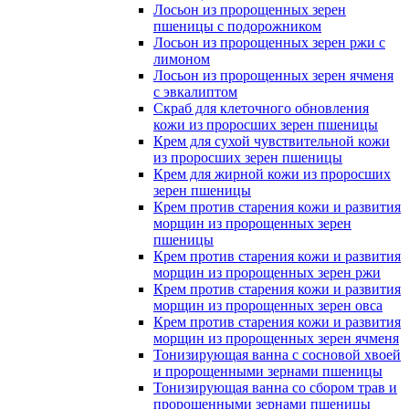
Лосьон из пророщенных зерен
пшеницы с подорожником
Лосьон из пророщенных зерен ржи с
лимоном
Лосьон из пророщенных зерен ячменя
с эвкалиптом
Скраб для клеточного обновления
кожи из проросших зерен пшеницы
Крем для сухой чувствительной кожи
из проросших зерен пшеницы
Крем для жирной кожи из проросших
зерен пшеницы
Крем против старения кожи и развития
морщин из пророщенных зерен
пшеницы
Крем против старения кожи и развития
морщин из пророщенных зерен ржи
Крем против старения кожи и развития
морщин из пророщенных зерен овса
Крем против старения кожи и развития
морщин из пророщенных зерен ячменя
Тонизирующая ванна с сосновой хвоей
и пророщенными зернами пшеницы
Тонизирующая ванна со сбором трав и
пророщенными зернами пшеницы