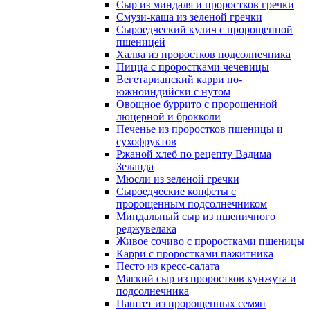
Сыр из миндаля и проростков гречки
Смузи-каша из зеленой гречки
Сыроедческий кулич с пророщенной
пшеницей
Халва из проростков подсолнечника
Пицца с проростками чечевицы
Вегетарианский карри по-
южноиндийски с нутом
Овощное буррито с пророщенной
люцерной и брокколи
Печенье из проростков пшеницы и
сухофруктов
Ржаной хлеб по рецепту Вадима
Зеланда
Мюсли из зеленой гречки
Сыроедческие конфеты с
пророщенным подсолнечником
Миндальный сыр из пшеничного
реджувелака
Живое сочиво с проростками пшеницы
Карри с проростками пажитника
Песто из кресс-салата
Мягкий сыр из проростков кунжута и
подсолнечника
Паштет из пророщенных семян