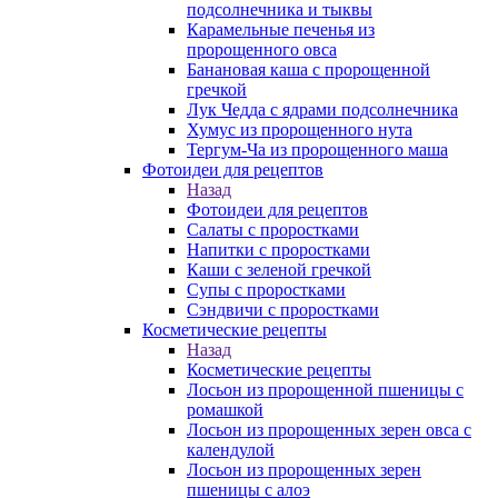
подсолнечника и тыквы
Карамельные печенья из
пророщенного овса
Банановая каша с пророщенной
гречкой
Лук Чедда с ядрами подсолнечника
Хумус из пророщенного нута
Тергум-Ча из пророщенного маша
Фотоидеи для рецептов
Назад
Фотоидеи для рецептов
Салаты с проростками
Напитки с проростками
Каши с зеленой гречкой
Супы с проростками
Сэндвичи с проростками
Косметические рецепты
Назад
Косметические рецепты
Лосьон из пророщенной пшеницы с
ромашкой
Лосьон из пророщенных зерен овса с
календулой
Лосьон из пророщенных зерен
пшеницы с алоэ