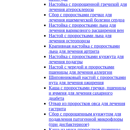
Настойка с пророщенной гречихой для
лечения атеросклероза
Сбор с проростками гречки для
лечения ишемической болезни сердца
Настойка с проростками льна для
лечения варикозного расширения вен
Настой с проростками льна для
лечения остеопороза
Крапивная настойка с проростками
льна для лечения артрита
Настойка с проростками кунжута для
лечения подагры
Настой с чередой и проростками
пшеницы для лечения аллергии
Шиповниковый настой с проростками
нута для лечения ожирения
Каша с проростками гречки, пшеницы
и ячменя для лечения сахарного
диабета
Отвар из проростков овса для лечения
гастрита
Сбор с пророщенным кунжутом для
подавления патогенной микрофлоры
(при дисбактериозе)
Каша из муки проростков пшеницы