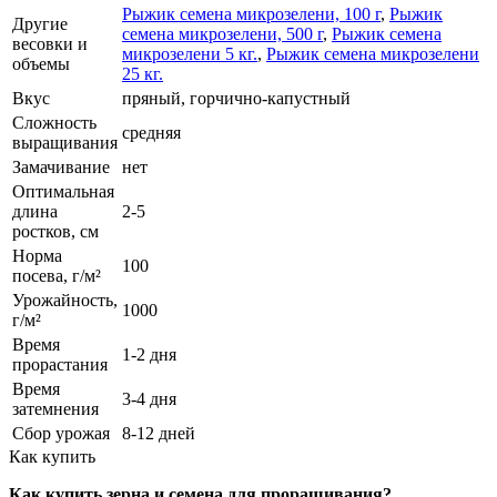
Рыжик семена микрозелени, 100 г
,
Рыжик
Другие
семена микрозелени, 500 г
,
Рыжик семена
весовки и
микрозелени 5 кг.
,
Рыжик семена микрозелени
объемы
25 кг.
Вкус
пряный, горчично-капустный
Сложность
средняя
выращивания
Замачивание
нет
Оптимальная
длина
2-5
ростков, см
Норма
100
посева, г/м²
Урожайность,
1000
г/м²
Время
1-2 дня
прорастания
Время
3-4 дня
затемнения
Сбор урожая
8-12 дней
Как купить
Как купить зерна и семена для проращивания?