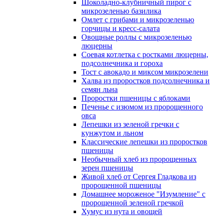
Шоколадно-клубничный пирог с
микрозеленью базилика
Омлет с грибами и микрозеленью
горчицы и кресс-салата
Овощные роллы с микрозеленью
люцерны
Соевая котлетка с ростками люцерны,
подсолнечника и гороха
Тост с авокадо и миксом микрозелени
Халва из проростков подсолнечника и
семян льна
Проростки пшеницы с яблоками
Печенье с изюмом из пророщенного
овса
Лепешки из зеленой гречки с
кунжутом и льном
Классические лепешки из проростков
пшеницы
Необычный хлеб из пророщенных
зерен пшеницы
Живой хлеб от Сергея Гладкова из
пророщенной пшеницы
Домашнее мороженое "Изумление" с
пророщенной зеленой гречкой
Хумус из нута и овощей